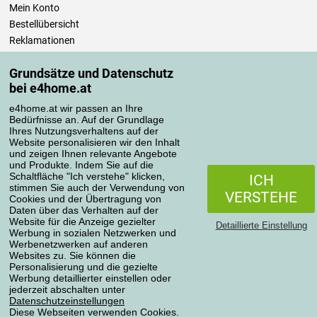
Mein Konto
Bestellübersicht
Reklamationen
Widerrufsbelehrung
Grundsätze und Datenschutz
Einfach mehr wissen
bei e4home.at
Richtlinien zur Verarbeitung von Bewertungen
e4home.at wir passen an Ihre
Bedürfnisse an. Auf der Grundlage
Transportarten
Ihres Nutzungsverhaltens auf der
Website personalisieren wir den Inhalt
und zeigen Ihnen relevante Angebote
und Produkte. Indem Sie auf die
Zahlungsmethoden
Schaltfläche "Ich verstehe" klicken,
ICH
stimmen Sie auch der Verwendung von
VERSTEHE
Cookies und der Übertragung von
Daten über das Verhalten auf der
Website für die Anzeige gezielter
Detaillierte Einstellung
Werbung in sozialen Netzwerken und
Werbenetzwerken auf anderen
Websites zu. Sie können die
Personalisierung und die gezielte
Werbung detaillierter einstellen oder
Datenschutzerklärung
jederzeit abschalten unter
Datenschutzeinstellungen
Diese Webseiten verwenden Cookies.