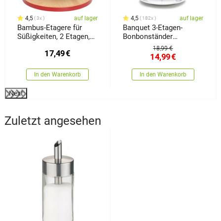
4,5
auf lager
4,5
auf lager
3x
182x
Bambus-Etagere für
Banquet 3-Etagen-
Süßigkeiten, 2 Etagen,
Bonbonständer
Rot
Lavendel
18,99 €
17,49
€
14,99
€
In den Warenkorb
In den Warenkorb
Next
Zuletzt angesehen