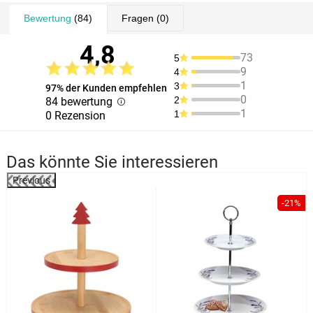
Bewertung
(84)
Fragen
(0)
4,8
73
5
9
4
1
3
97% der Kunden empfehlen
0
2
84 bewertung
1
1
0 Rezension
Das könnte Sie interessieren
Previous
%
-21%