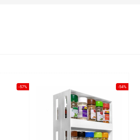
-57%
-54%