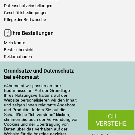
Datenschutzeinstellungen
Geschäftsbedingungen
Pflege der Bettwäsche
Ihre Bestellungen
Mein Konto
Bestellübersicht
Reklamationen
Widerrufsbelehrung
Grundsätze und Datenschutz
Einfach mehr wissen
bei e4home.at
Richtlinien zur Verarbeitung von Bewertungen
e4home.at wir passen an Ihre
Bedürfnisse an. Auf der Grundlage
Transportarten
Ihres Nutzungsverhaltens auf der
Website personalisieren wir den Inhalt
und zeigen Ihnen relevante Angebote
und Produkte. Indem Sie auf die
Zahlungsmethoden
Schaltfläche "Ich verstehe" klicken,
ICH
stimmen Sie auch der Verwendung von
VERSTEHE
Cookies und der Übertragung von
Daten über das Verhalten auf der
Website für die Anzeige gezielter