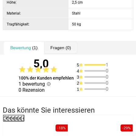
Höhe:
2,5 cm
Material:
Stahl
Tragfähigkeit:
50 kg
Bewertung
(1)
Fragen
(0)
5,0
1
5
0
4
0
3
100% der Kunden empfehlen
0
2
1 bewertung
0
1
0 Rezension
Das könnte Sie interessieren
Previous
%
-18%
-29%