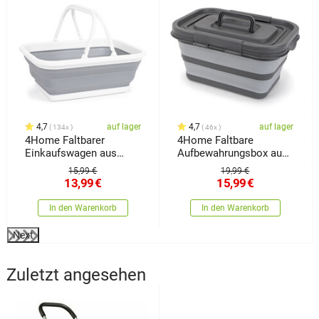
4,7
auf lager
4,7
auf lager
134x
46x
4Home Faltbarer
4Home Faltbare
Einkaufswagen aus
Aufbewahrungsbox aus
Silikon Clean
Silikon mit Deckel
15,99 €
19,99 €
Storage
13,99
€
15,99
€
In den Warenkorb
In den Warenkorb
Next
Zuletzt angesehen