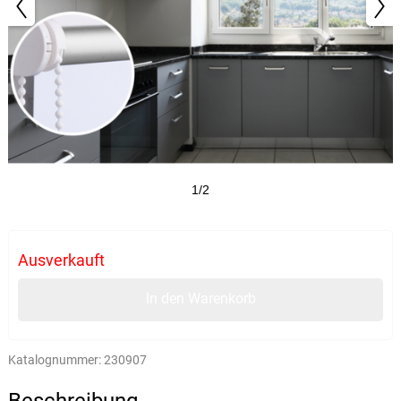
1/2
Ausverkauft
In den Warenkorb
Katalognummer:
230907