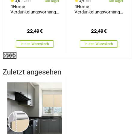
4,6
auf lager
4,9
auf lager
121x
6x
4Home
4Home
Verdunkelungsvorhang
Verdunkelungsvorhang
Space, 150 x 250 cm
Marble, 150 x 250 cm
22,49
€
22,49
€
In den Warenkorb
In den Warenkorb
Next
Zuletzt angesehen