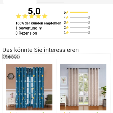
5,0
1
5
0
4
0
3
100% der Kunden empfehlen
0
2
1 bewertung
0
1
0 Rezension
Das könnte Sie interessieren
Previous