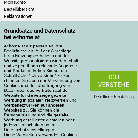
Mein Konto
Bestellübersicht
Reklamationen
Widerrufsbelehrung
Grundsätze und Datenschutz
Einfach mehr wissen
bei e4home.at
Richtlinien zur Verarbeitung von Bewertungen
e4home.at wir passen an Ihre
Bedürfnisse an. Auf der Grundlage
Transportarten
Ihres Nutzungsverhaltens auf der
Website personalisieren wir den Inhalt
und zeigen Ihnen relevante Angebote
und Produkte. Indem Sie auf die
Zahlungsmethoden
Schaltfläche "Ich verstehe" klicken,
ICH
stimmen Sie auch der Verwendung von
VERSTEHE
Cookies und der Übertragung von
Daten über das Verhalten auf der
Website für die Anzeige gezielter
Detaillierte Einstellung
Werbung in sozialen Netzwerken und
Werbenetzwerken auf anderen
Websites zu. Sie können die
Personalisierung und die gezielte
Werbung detaillierter einstellen oder
Datenschutzerklärung
jederzeit abschalten unter
Datenschutzeinstellungen
Diese Webseiten verwenden Cookies.