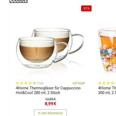
Previous
-30%
-31%
er
auf lager
7708x
4Home Thermogläser für Cappuccino
4Home The
Hot&Cool 280 ml, 2 Stück
300 ml, 2 
12,99 €
8,99
€
In den Warenkorb