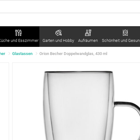
Küche und Esszimmer
Garten und Hobby
Aufräumen
Schönheit und Gesun
her
Glastassen
Orion Becher Doppelwandglas, 430 ml