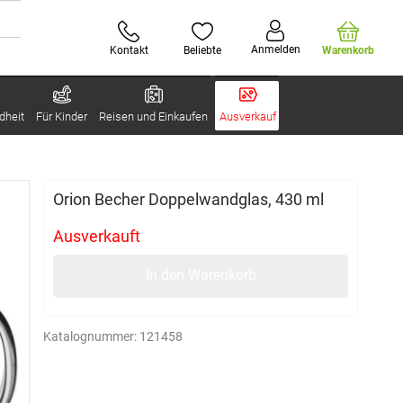
Anmelden
Kontakt
Beliebte
Warenkorb
dheit
Für Kinder
Reisen und Einkaufen
Ausverkauf
Orion Becher Doppelwandglas, 430 ml
Ausverkauft
In den Warenkorb
Katalognummer:
121458