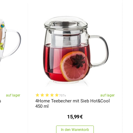
auf lager
auf lager
707x
s
4Home Teebecher mit Sieb Hot&Cool
4
450 ml
B
15,99
€
In den Warenkorb