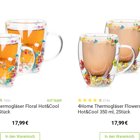
auf lager
162x
213x
rmogläser Floral Hot&Cool
4Home Thermogläser Flower
Stück
Hot&Cool 350 ml, 2Stück
17,99
€
17,99
€
In den Warenkorb
In den Warenkorb