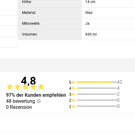
Höhe:
14 cm
Material:
Glas
Mikrowelle:
Ja
Volumen:
430 ml
4,8
42
5
4
4
2
3
97% der Kunden empfehlen
0
2
48 bewertung
0
1
0 Rezension