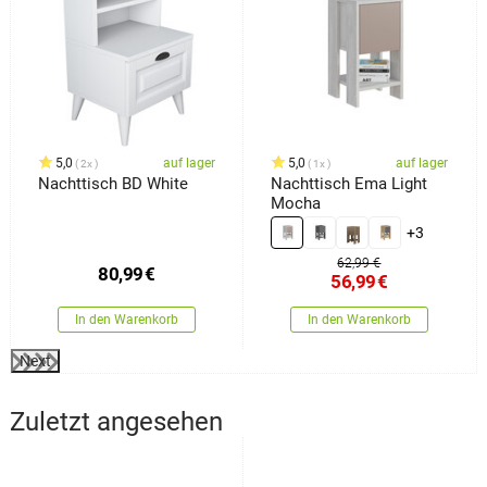
5,0
auf lager
5,0
auf lager
2x
1x
Nachttisch BD White
Nachttisch Ema Light
Mocha
+3
62,99 €
80,99
€
56,99
€
In den Warenkorb
In den Warenkorb
Next
Zuletzt angesehen