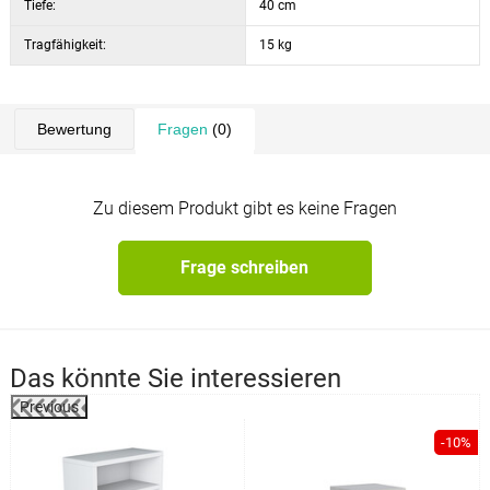
Tiefe:
40 cm
Tragfähigkeit:
15 kg
Bewertung
Fragen
(0)
Zu diesem Produkt gibt es keine Fragen
Frage schreiben
Das könnte Sie interessieren
Previous
%
-10%