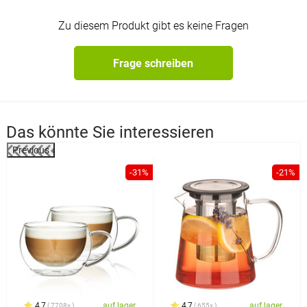
Zu diesem Produkt gibt es keine Fragen
Frage schreiben
Das könnte Sie interessieren
Previous
-31%
-21%
4,7
auf lager
4,7
auf lager
7708x
655x