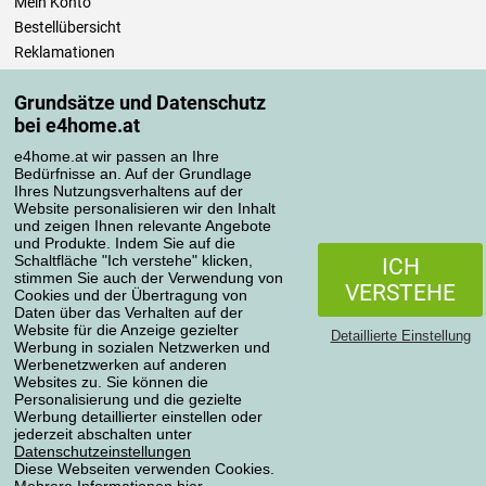
Mein Konto
Bestellübersicht
Reklamationen
Widerrufsbelehrung
Grundsätze und Datenschutz
Einfach mehr wissen
bei e4home.at
Richtlinien zur Verarbeitung von Bewertungen
e4home.at wir passen an Ihre
Bedürfnisse an. Auf der Grundlage
Transportarten
Ihres Nutzungsverhaltens auf der
Website personalisieren wir den Inhalt
und zeigen Ihnen relevante Angebote
und Produkte. Indem Sie auf die
Zahlungsmethoden
Schaltfläche "Ich verstehe" klicken,
ICH
stimmen Sie auch der Verwendung von
VERSTEHE
Cookies und der Übertragung von
Daten über das Verhalten auf der
Website für die Anzeige gezielter
Detaillierte Einstellung
Werbung in sozialen Netzwerken und
Werbenetzwerken auf anderen
Websites zu. Sie können die
Personalisierung und die gezielte
Werbung detaillierter einstellen oder
Datenschutzerklärung
jederzeit abschalten unter
Datenschutzeinstellungen
Diese Webseiten verwenden Cookies.