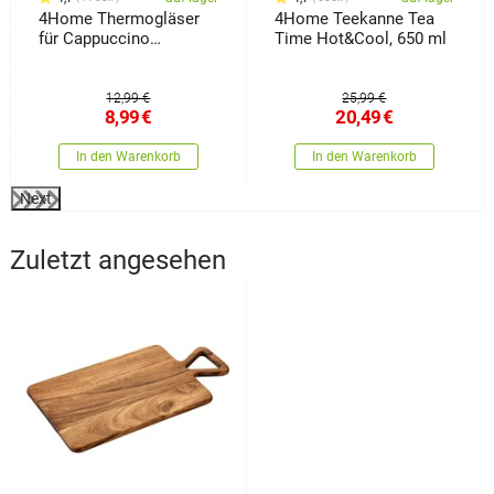
4Home Thermogläser
4Home Teekanne Tea
für Cappuccino
Time Hot&Cool, 650 ml
Hot&Cool 280 ml, 2
Stück
12,99 €
25,99 €
8,99
€
20,49
€
In den Warenkorb
In den Warenkorb
Next
Zuletzt angesehen