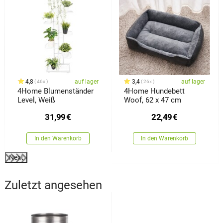
4,8
auf lager
3,4
auf lager
46x
26x
4Home Blumenständer
4Home Hundebett
Level, Weiß
Woof, 62 x 47 cm
31,99
€
22,49
€
In den Warenkorb
In den Warenkorb
Next
Zuletzt angesehen