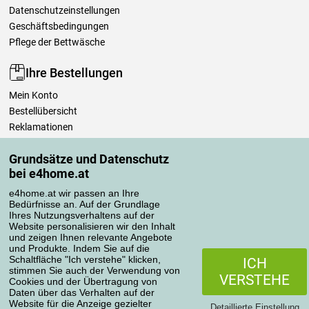
Datenschutzeinstellungen
Geschäftsbedingungen
Pflege der Bettwäsche
Ihre Bestellungen
Mein Konto
Bestellübersicht
Reklamationen
Widerrufsbelehrung
Grundsätze und Datenschutz
Einfach mehr wissen
bei e4home.at
Richtlinien zur Verarbeitung von Bewertungen
e4home.at wir passen an Ihre
Bedürfnisse an. Auf der Grundlage
Transportarten
Ihres Nutzungsverhaltens auf der
Website personalisieren wir den Inhalt
und zeigen Ihnen relevante Angebote
und Produkte. Indem Sie auf die
Zahlungsmethoden
Schaltfläche "Ich verstehe" klicken,
ICH
stimmen Sie auch der Verwendung von
VERSTEHE
Cookies und der Übertragung von
Daten über das Verhalten auf der
Website für die Anzeige gezielter
Detaillierte Einstellung