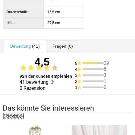
Durchschnitt:
16,5 cm
Höhe:
27,5 cm
Bewertung
(41)
Fragen
(0)
4,5
29
5
8
4
3
3
92% der Kunden empfehlen
1
2
41 bewertung
0
1
0 Rezension
Das könnte Sie interessieren
Previous
%