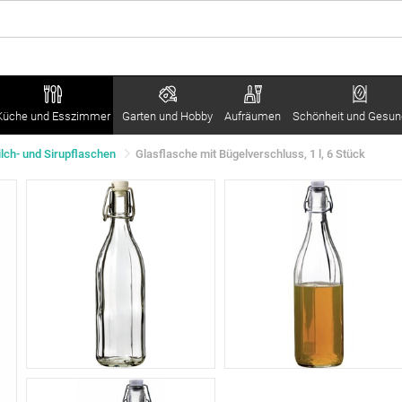
Küche und Esszimmer
Garten und Hobby
Aufräumen
Schönheit und Gesun
lch- und Sirupflaschen
Glasflasche mit Bügelverschluss, 1 l, 6 Stück