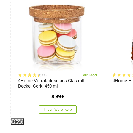
er
auf lager
11x
4Home Vorratsdose aus Glas mit
4Home Ho
Deckel Cork, 450 ml
8,99
€
In den Warenkorb
Next