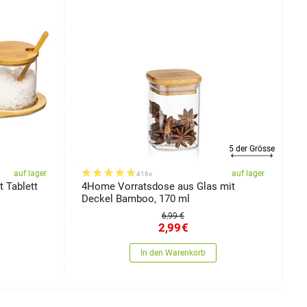
5 der Grösse
auf lager
auf lager
416x
 Tablett
4Home Vorratsdose aus Glas mit
B
Deckel Bamboo, 170 ml
B
K
6,99 €
2,99
€
In den Warenkorb