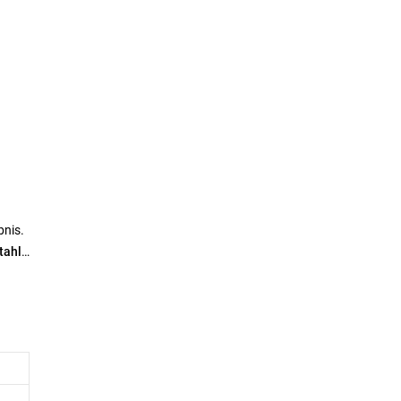
bnis.
tahl
iten
er