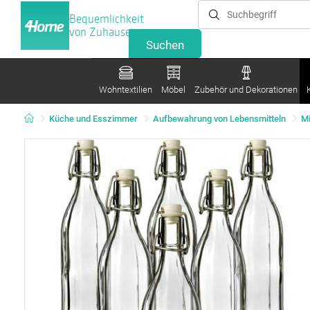
Bequemlichkeit
von Zuhause
Wohntextilien
Möbel
Zubehör und Dekorationen
Küche und Esszimmer
Aufbewahrung von Lebensmitteln
Mi