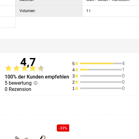
Volumen:
1 l
4,7
4
5
1
4
0
3
100% der Kunden empfehlen
0
2
5 bewertung
0
1
0 Rezension
-33%