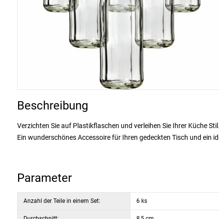
Beschreibung
Verzichten Sie auf Plastikflaschen und verleihen Sie Ihrer Küche Stil
Ein wunderschönes Accessoire für Ihren gedeckten Tisch und ein idea
und einem Kunststoffdeckel mit
austauschbarer
Gummidichtung
zu bewahren.
Parameter
Die Flasche eignet sich ideal zur Aufbewahrung von hausgemachte
Likören.
Anzahl der Teile in einem Set:
6 ks
Durchschnitt:
8,5 cm