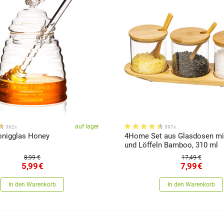
auf lager
362x
397x
nigglas Honey
4Home Set aus Glasdosen mit
und Löffeln Bamboo, 310 ml
8,99 €
17,49 €
5,99
€
7,99
€
In den Warenkorb
In den Warenkorb