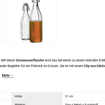
. Mit dieser
Glaswasserflasche
wird das Servieren zu einem stilvollen Erle
ler Begleiter für ein Picknick im Grünen. Sie ist mit einem
Clip aus Edels
ausgestattet, der dazu beiträgt, das Aroma und die Frische der Flüssigke
Mehr
n Sirups, Kräuterölen, Essigen, aber auch hausgemachten Schnäpsen od
Höhe:
31 cm
Material:
Glas + Metall + Kunststoff