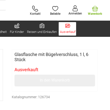
Anmelden
Kontakt
Beliebte
Warenkorb
dheit
Für Kinder
Reisen und Einkaufen
Ausverkauf
Glasflasche mit Bügelverschluss, 1 l, 6
Stück
Ausverkauft
In den Warenkorb
Katalognummer:
126734