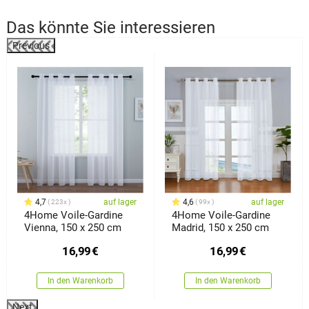
Das könnte Sie interessieren
Previous
%
4,7
auf lager
4,6
auf lager
223x
99x
4Home Voile-Gardine
4Home Voile-Gardine
Vienna, 150 x 250 cm
Madrid, 150 x 250 cm
16,99
€
16,99
€
In den Warenkorb
In den Warenkorb
Next