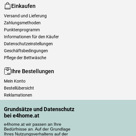
Einkaufen
Versand und Lieferung
Zahlungsmethoden
Punktenprogramm
Informationen für den Käufer
Datenschutzeinstellungen
Geschäftsbedingungen
Pflege der Bettwäsche
Ihre Bestellungen
Mein Konto
Bestellübersicht
Reklamationen
Widerrufsbelehrung
Grundsätze und Datenschutz
Einfach mehr wissen
bei e4home.at
Richtlinien zur Verarbeitung von Bewertungen
e4home.at wir passen an Ihre
Bedürfnisse an. Auf der Grundlage
Transportarten
Ihres Nutzungsverhaltens auf der