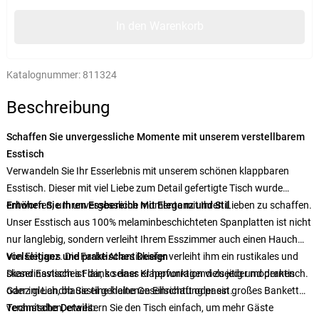
In den Warenkorb
Katalognummer:
811324
Beschreibung
Schaffen Sie unvergessliche Momente mit unserem verstellbarem
Esstisch
Verwandeln Sie Ihr Esserlebnis mit unserem schönen klappbaren
Esstisch. Dieser mit viel Liebe zum Detail gefertigte Tisch wurde
entworfen, um unvergessliche Momente mit Ihren Lieben zu schaffen.
Erhöhen Sie Ihren Essbereich mit Eleganz und Stil
Unser Esstisch aus 100% melaminbeschichteten Spanplatten ist nicht
nur langlebig, sondern verleiht Ihrem Esszimmer auch einen Hauch
von Eleganz. Die Farbe Atlantikkiefer verleiht ihm ein rustikales und
Vielseitiges und praktisches Design
skandinavisches Flair, so dass er hervorragend zu jeder modernen
Dieser Esstisch ist dank seiner Klappfunktion vielseitig und praktisch.
oder im Landhausstil gehaltenen Einrichtung passt.
Ganz gleich, ob Sie eine kleine Gesellschaft oder ein großes Bankett
veranstalten, erweitern Sie den Tisch einfach, um mehr Gäste
Technische Details: