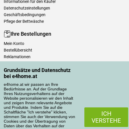
Informationen für den Käufer
Datenschutzeinstellungen
Geschäftsbedingungen
Pflege der Bettwäsche
Ihre Bestellungen
Mein Konto
Bestellübersicht
Reklamationen
Widerrufsbelehrung
Grundsätze und Datenschutz
Einfach mehr wissen
bei e4home.at
Richtlinien zur Verarbeitung von Bewertungen
e4home.at wir passen an Ihre
Bedürfnisse an. Auf der Grundlage
Transportarten
Ihres Nutzungsverhaltens auf der
Website personalisieren wir den Inhalt
und zeigen Ihnen relevante Angebote
und Produkte. Indem Sie auf die
Zahlungsmethoden
Schaltfläche "Ich verstehe" klicken,
ICH
stimmen Sie auch der Verwendung von
VERSTEHE
Cookies und der Übertragung von
Daten über das Verhalten auf der