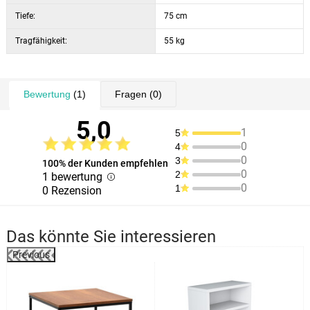
Tiefe:
75 cm
Tragfähigkeit:
55 kg
Bewertung
(1)
Fragen
(0)
5,0
1
5
0
4
0
3
100% der Kunden empfehlen
0
2
1 bewertung
0
1
0 Rezension
Das könnte Sie interessieren
Previous
%