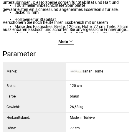
unterzubringen. Die Holzbeine sorgen für Stabilität und Halt und
100% melaminbeschichtete Spanplatte
gewährleisten ein sicheres und angenehmes Esserlebnis für alle.
Dicke: 18 mm
Holzbeine für Stabilität
Verschönern Sie noch heute Ihren Essbereich mit unserem
Maße des Esstisches: Breite: 120 cm, Höhe: 77 cm, Tiefe: 75 cm
ausziehbaren Esstisch und schaffen Sie unvergessliche Erinnerungen
Maße des offenen Tisches: Breite: 153 cm, Höhe: 75 cm, Tiefe:
mit Ihren Liebsten. Bestellen Sie jetzt und erleben Sie die perfekte
75 cm
Mehr
Kombination aus Eleganz, Vielseitigkeit und Praktikabilität.
Farbe: Atlantische Kiefer
Parameter
Marke:
Hanah Home
Breite:
120 cm
Farbe:
braun
Gewicht:
26,68 kg
Herkunftsland:
Made in Türkiye
Höhe:
77 cm