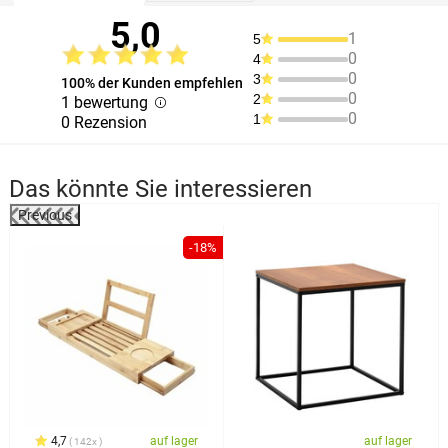
5,0
1
5
0
4
0
3
100% der Kunden empfehlen
0
2
1 bewertung
0
1
0 Rezension
Das könnte Sie interessieren
Previous
-18%
4,7
auf lager
auf lager
142x