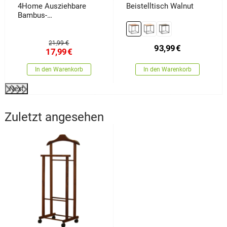
4Home Ausziehbare
Beistelltisch Walnut
Bambus-
Badewannenablage
Royal
21,99 €
93,99
€
17,99
€
In den Warenkorb
In den Warenkorb
Next
Zuletzt angesehen