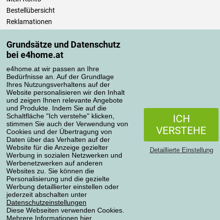
Bestellübersicht
Reklamationen
Widerrufsbelehrung
Grundsätze und Datenschutz
Einfach mehr wissen
bei e4home.at
Richtlinien zur Verarbeitung von Bewertungen
e4home.at wir passen an Ihre
Bedürfnisse an. Auf der Grundlage
Transportarten
Ihres Nutzungsverhaltens auf der
Website personalisieren wir den Inhalt
und zeigen Ihnen relevante Angebote
und Produkte. Indem Sie auf die
Zahlungsmethoden
Schaltfläche "Ich verstehe" klicken,
ICH
stimmen Sie auch der Verwendung von
VERSTEHE
Cookies und der Übertragung von
Daten über das Verhalten auf der
Website für die Anzeige gezielter
Detaillierte Einstellung
Werbung in sozialen Netzwerken und
Werbenetzwerken auf anderen
Websites zu. Sie können die
Personalisierung und die gezielte
Werbung detaillierter einstellen oder
Datenschutzerklärung
jederzeit abschalten unter
Datenschutzeinstellungen
Diese Webseiten verwenden Cookies.
Mehrere Informationen
hier
.