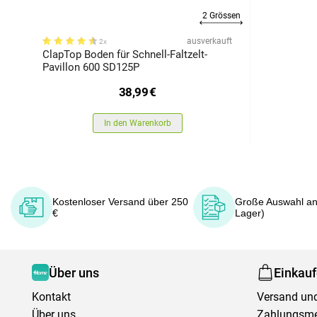
2 Grössen
ausverkauft
2x
ClapTop Boden für Schnell-Faltzelt-
Pavillon 600 SD125P
38,99
€
In den Warenkorb
Kostenloser Versand über 250
Große Auswahl an
€
Lager)
Über uns
Einkau
Kontakt
Versand und
Über uns
Zahlungsm