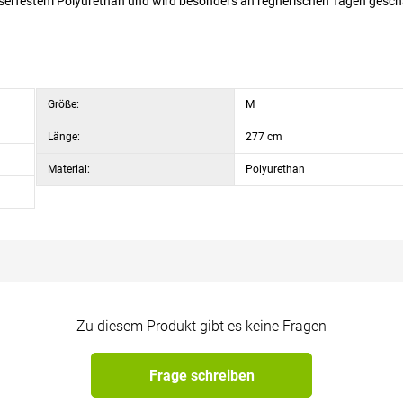
erfestem Polyurethan und wird besonders an regnerischen Tagen gesch
Größe:
M
Länge:
277 cm
Material:
Polyurethan
Zu diesem Produkt gibt es keine Fragen
Frage schreiben