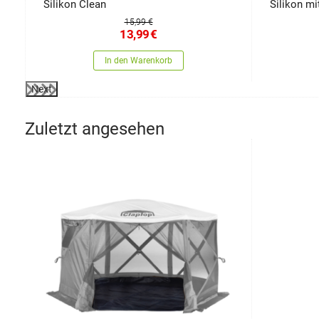
Silikon Clean
Silikon mi
15,99 €
13,99
€
In den Warenkorb
Next
Zuletzt angesehen