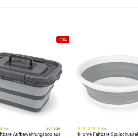
-20%
auf lager
46x
68x
tbare Aufbewahrungsbox aus
4Home Faltbare Spülschüssel