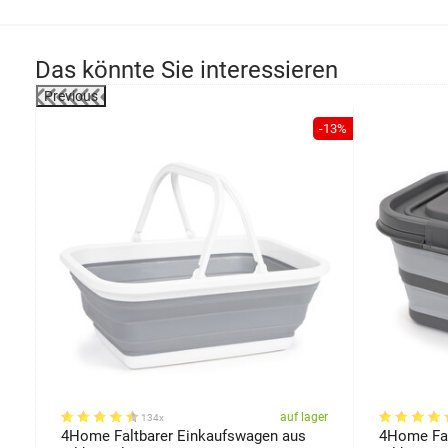
Das könnte Sie interessieren
Previous
-49%
-13%
er
auf lager
134x
e
4Home Faltbarer Einkaufswagen aus
4Home Fal