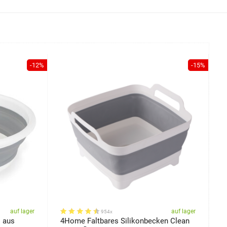
-12%
-15%
auf lager
auf lager
954x
 aus
4Home Faltbares Silikonbecken Clean
4