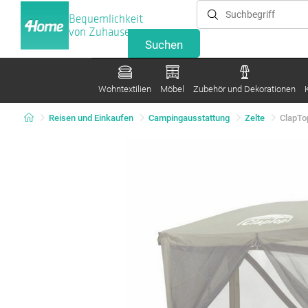
Bequemlichkeit
von Zuhause
Wohntextilien
Möbel
Zubehör und Dekorationen
Reisen und Einkaufen
Campingausstattung
Zelte
ClapTo