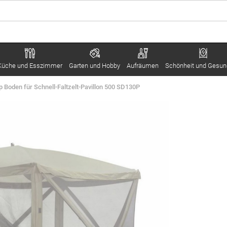
Küche und Esszimmer
Garten und Hobby
Aufräumen
Schönheit und Gesun
p Boden für Schnell-Faltzelt-Pavillon 500 SD130P