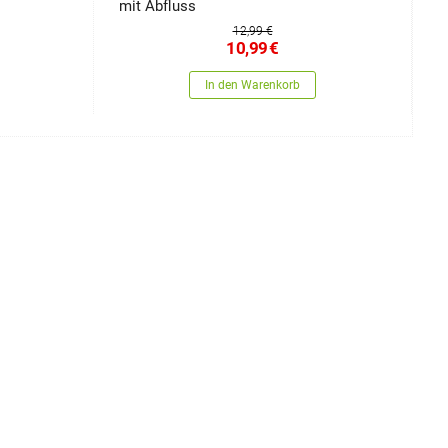
mit Abfluss
L
12,99 €
10,99
€
In den Warenkorb