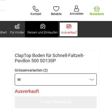
Anmelden
Kontakt
Beliebte
Warenkorb
dheit
Für Kinder
Reisen und Einkaufen
Ausverkauf
ClapTop Boden für Schnell-Faltzelt-
Pavillon 500 SD130P
Grössenvarianten (2)
M
Ausverkauft
In den Warenkorb