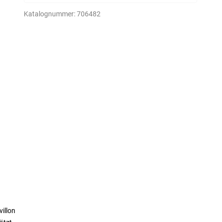
Katalognummer:
706482
illon