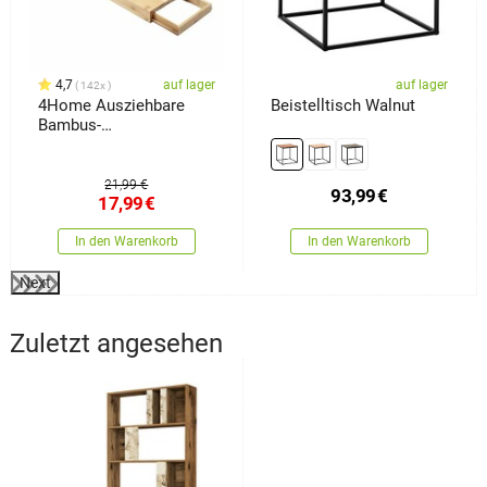
4,7
auf lager
auf lager
142x
4Home Ausziehbare
Beistelltisch Walnut
Bambus-
Badewannenablage
Royal
21,99 €
93,99
€
17,99
€
In den Warenkorb
In den Warenkorb
Next
Zuletzt angesehen