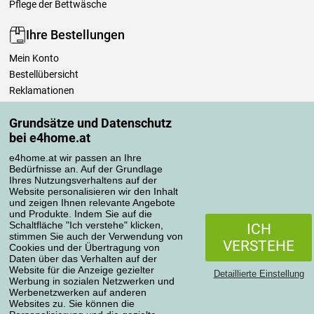
Pflege der Bettwäsche
Ihre Bestellungen
Mein Konto
Bestellübersicht
Reklamationen
Widerrufsbelehrung
Grundsätze und Datenschutz
Einfach mehr wissen
bei e4home.at
Richtlinien zur Verarbeitung von Bewertungen
e4home.at wir passen an Ihre
Bedürfnisse an. Auf der Grundlage
Transportarten
Ihres Nutzungsverhaltens auf der
Website personalisieren wir den Inhalt
und zeigen Ihnen relevante Angebote
und Produkte. Indem Sie auf die
Zahlungsmethoden
Schaltfläche "Ich verstehe" klicken,
ICH
stimmen Sie auch der Verwendung von
VERSTEHE
Cookies und der Übertragung von
Daten über das Verhalten auf der
Website für die Anzeige gezielter
Detaillierte Einstellung
Werbung in sozialen Netzwerken und
Werbenetzwerken auf anderen
Websites zu. Sie können die