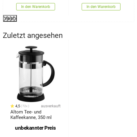
In den Warenkorb
In den Warenkorb
Next
Zuletzt angesehen
4,5
ausverkauft
72x
Altom Tee- und
Kaffeekanne, 350 ml
unbekannter Preis