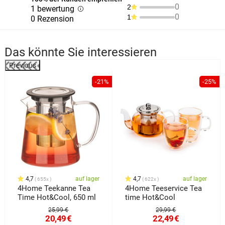
0
2
1 bewertung
0
1
0 Rezension
Das könnte Sie interessieren
Previous
%
-21%
-25%
4,7
auf lager
4,7
auf lager
655x
622x
4Home Teekanne Tea
4Home Teeservice Tea
Time Hot&Cool, 650 ml
time Hot&Cool
25,99 €
29,99 €
20,49
€
22,49
€