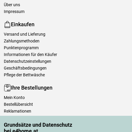
Über uns
Impressum
Einkaufen
Versand und Lieferung
Zahlungsmethoden
Punktenprogramm
Informationen für den Käufer
Datenschutzeinstellungen
Geschäftsbedingungen
Pflege der Bettwäsche
Ihre Bestellungen
Mein Konto
Bestellübersicht
Reklamationen
Widerrufsbelehrung
Grundsätze und Datenschutz
Einfach mehr wissen
bei e4home.at
Richtlinien zur Verarbeitung von Bewertungen