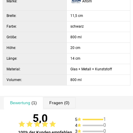
Marke:
Altom
Tassen oder Gläser.
Breite:
11,5 cm
Farbe:
schwarz
Größe:
800 ml
Höhe:
20 cm
Länge:
14 cm
Material:
Glas + Metall + Kunststoff
Volumen:
800 ml
Bewertung
(1)
Fragen
(0)
5,0
1
5
0
4
0
3
100% der Kunden empfehlen