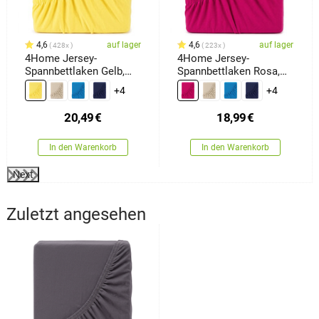
4,6
auf lager
4,6
auf lager
428x
223x
4Home Jersey-
4Home Jersey-
Spannbettlaken Gelb,
Spannbettlaken Rosa,
180 x 200 cm
180 x 200 cm
+4
+4
20,49
€
18,99
€
In den Warenkorb
In den Warenkorb
Next
Zuletzt angesehen