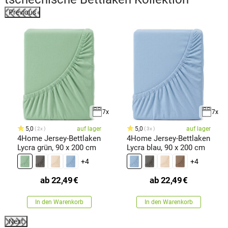
Previous
7x
7x
5,0
auf lager
5,0
auf lager
2x
3x
4Home Jersey-Bettlaken
4Home Jersey-Bettlaken
Lycra grün, 90 x 200 cm
Lycra blau, 90 x 200 cm
+4
+4
ab
22,49
€
ab
22,49
€
In den Warenkorb
In den Warenkorb
Next