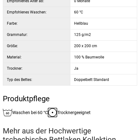
Empfohlenes Alter ab:
0 Monate
Empfohlenes Waschen:
60 °C
Farbe:
Hellblau
Grammatur:
125 g/m2
Größe:
200 x 200 cm
Material:
100 % Baumwolle
Trockner:
Ja
Typ des Bettes:
Doppelbett Standard
Produktpflege
Waschen bei 60 °C
Trocknergeeignet
Mehr aus der
Hochwertige
tschechische Bettlaken
Kollektion