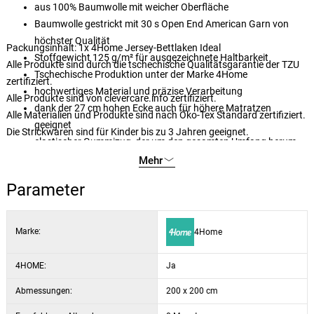
aus 100% Baumwolle mit weicher Oberfläche
Baumwolle gestrickt mit 30 s Open End American Garn von
höchster Qualität
Packungsinhalt: 1x 4Home Jersey-Bettlaken Ideal
Stoffgewicht 125 g/m² für ausgezeichnete Haltbarkeit
Alle Produkte sind durch die tschechische Qualitätsgarantie der TZU
Tschechische Produktion unter der Marke 4Home
zertifiziert.
hochwertiges Material und präzise Verarbeitung
Alle Produkte sind von clevercare.info zertifiziert.
dank der 27 cm hohen Ecke auch für höhere Matratzen
Alle Materialien und Produkte sind nach Öko-Tex Standard zertifiziert.
geeignet
Die Strickwaren sind für Kinder bis zu 3 Jahren geeignet.
elastischer Gummizug, der um den gesamten Umfang herum
genäht ist und für einen festen Sitz sorgt
Mehr
Gummi ist BUREAU VERITAS ZERTIFIZIERT
Parameter
einfache Pflege durch Waschen bei 60 °C
geeignet für den Trockner im Schonprogramm
dezente und elegante Farben
Marke:
4Home
4HOME:
Ja
Abmessungen:
200 x 200 cm