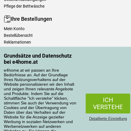
Pflege der Bettwäsche
Ihre Bestellungen
Mein Konto
Bestellübersicht
Reklamationen
Widerrufsbelehrung
Grundsätze und Datenschutz
Einfach mehr wissen
bei e4home.at
Richtlinien zur Verarbeitung von Bewertungen
e4home.at wir passen an Ihre
Bedürfnisse an. Auf der Grundlage
Transportarten
Ihres Nutzungsverhaltens auf der
Website personalisieren wir den Inhalt
und zeigen Ihnen relevante Angebote
und Produkte. Indem Sie auf die
Zahlungsmethoden
Schaltfläche "Ich verstehe" klicken,
ICH
stimmen Sie auch der Verwendung von
VERSTEHE
Cookies und der Übertragung von
Daten über das Verhalten auf der
Website für die Anzeige gezielter
Detaillierte Einstellung
Werbung in sozialen Netzwerken und
Werbenetzwerken auf anderen