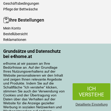
Geschäftsbedingungen
Pflege der Bettwäsche
Ihre Bestellungen
Mein Konto
Bestellübersicht
Reklamationen
Widerrufsbelehrung
Grundsätze und Datenschutz
Einfach mehr wissen
bei e4home.at
Richtlinien zur Verarbeitung von Bewertungen
e4home.at wir passen an Ihre
Bedürfnisse an. Auf der Grundlage
Transportarten
Ihres Nutzungsverhaltens auf der
Website personalisieren wir den Inhalt
und zeigen Ihnen relevante Angebote
und Produkte. Indem Sie auf die
Zahlungsmethoden
Schaltfläche "Ich verstehe" klicken,
ICH
stimmen Sie auch der Verwendung von
VERSTEHE
Cookies und der Übertragung von
Daten über das Verhalten auf der
Website für die Anzeige gezielter
Detaillierte Einstellung
Werbung in sozialen Netzwerken und