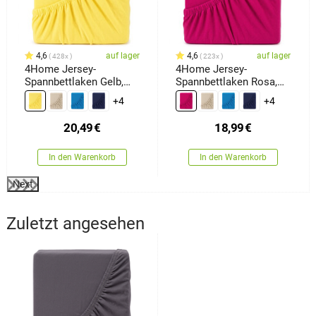
4,6
auf lager
4,6
auf lager
428x
223x
4Home Jersey-
4Home Jersey-
Spannbettlaken Gelb,
Spannbettlaken Rosa,
180 x 200 cm
180 x 200 cm
+4
+4
20,49
€
18,99
€
In den Warenkorb
In den Warenkorb
Next
Zuletzt angesehen