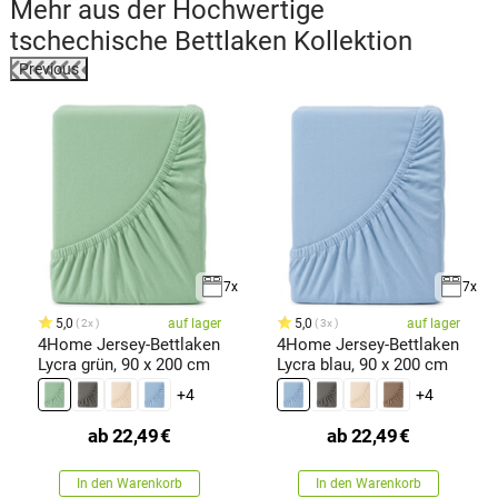
Mehr aus der
Hochwertige
tschechische Bettlaken
Kollektion
Previous
7x
7x
5,0
auf lager
5,0
auf lager
2x
3x
4Home Jersey-Bettlaken
4Home Jersey-Bettlaken
Lycra grün, 90 x 200 cm
Lycra blau, 90 x 200 cm
+4
+4
ab
22,49
€
ab
22,49
€
In den Warenkorb
In den Warenkorb