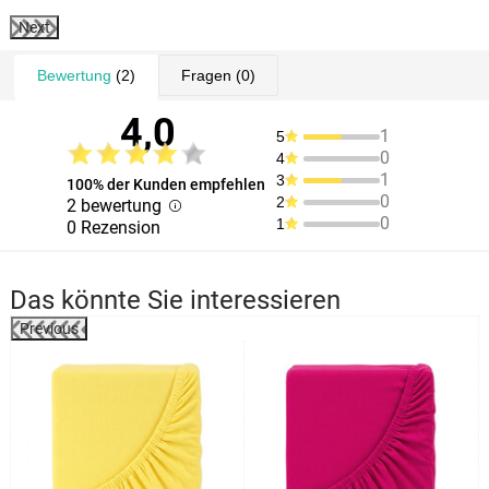
Next
Bewertung
(2)
Fragen
(0)
4,0
1
5
0
4
1
3
100% der Kunden empfehlen
0
2
2 bewertung
0
1
0 Rezension
Das könnte Sie interessieren
Previous
%