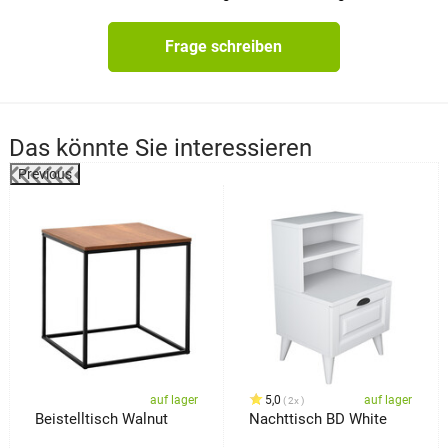
Frage schreiben
Das könnte Sie interessieren
Previous
%
auf lager
5,0
auf lager
2x
Beistelltisch Walnut
Nachttisch BD White