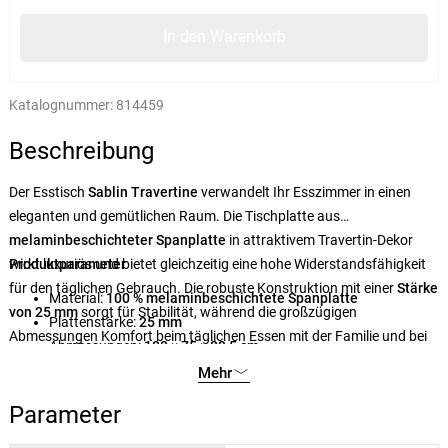
In den Warenkorb
Katalognummer:
814459
Beschreibung
Der Esstisch
Sablin Travertine
verwandelt Ihr Esszimmer in einen
eleganten und gemütlichen Raum. Die Tischplatte aus
melaminbeschichteter Spanplatte
in attraktivem Travertin-Dekor
wirkt luxuriös und bietet gleichzeitig eine hohe Widerstandsfähigkeit
Produktparameter
für den täglichen Gebrauch. Die robuste Konstruktion mit einer
Stärke
Material:
100 % melaminbeschichtete Spanplatte
von 25 mm
sorgt für Stabilität, während die großzügigen
Plattenstärke:
25 mm
Abmessungen Komfort beim täglichen Essen mit der Familie und bei
Abmessungen:
180 × 75 × 89,5 cm
festlichen Anlässen bieten. Das dezente, natürliche Aussehen des
Farbe:
Travertin
Mehr
Tisches passt wunderbar zu modernen und skandinavischen
Innenräumen.
Parameter