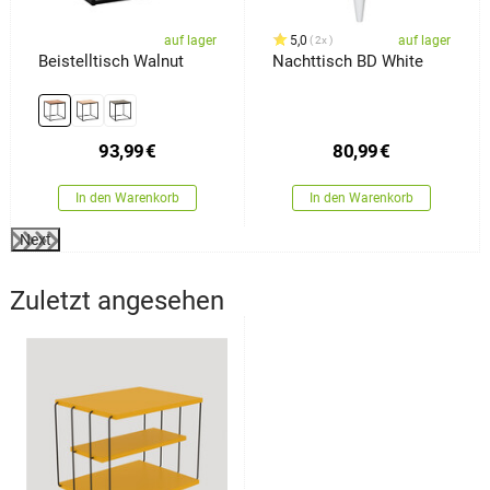
auf lager
5,0
auf lager
2x
Beistelltisch Walnut
Nachttisch BD White
93,99
€
80,99
€
In den Warenkorb
In den Warenkorb
Next
Zuletzt angesehen