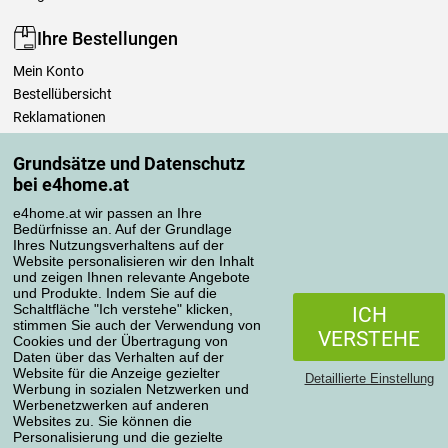
Ihre Bestellungen
Mein Konto
Bestellübersicht
Reklamationen
Widerrufsbelehrung
Grundsätze und Datenschutz
Einfach mehr wissen
bei e4home.at
Richtlinien zur Verarbeitung von Bewertungen
e4home.at wir passen an Ihre
Bedürfnisse an. Auf der Grundlage
Transportarten
Ihres Nutzungsverhaltens auf der
Website personalisieren wir den Inhalt
und zeigen Ihnen relevante Angebote
und Produkte. Indem Sie auf die
Zahlungsmethoden
Schaltfläche "Ich verstehe" klicken,
ICH
stimmen Sie auch der Verwendung von
VERSTEHE
Cookies und der Übertragung von
Daten über das Verhalten auf der
Website für die Anzeige gezielter
Detaillierte Einstellung
Werbung in sozialen Netzwerken und
Werbenetzwerken auf anderen
Websites zu. Sie können die
Personalisierung und die gezielte