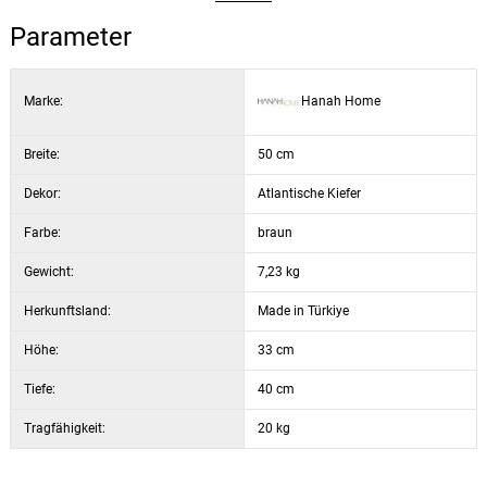
Farbe: Atlantische Kiefer und Schwarz
Eleganz.
Parameter
Stil: modern, industriell
Marke:
Hanah Home
Breite:
50 cm
Dekor:
Atlantische Kiefer
Farbe:
braun
Gewicht:
7,23 kg
Herkunftsland:
Made in Türkiye
Höhe:
33 cm
Tiefe:
40 cm
Tragfähigkeit:
20 kg