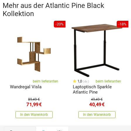
Mehr aus der
Atlantic Pine Black
Kollektion
-20%
-18%
beim lieferanten
1,0
beim lieferanten
4x
Wandregal Visla
Laptoptisch Sparkle
Atlantic Pine
89,49 €
49,49 €
71,99
€
40,49
€
In den Warenkorb
In den Warenkorb