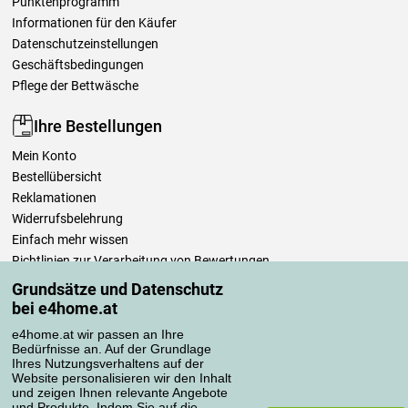
Punktenprogramm
Informationen für den Käufer
Datenschutzeinstellungen
Geschäftsbedingungen
Pflege der Bettwäsche
Ihre Bestellungen
Mein Konto
Bestellübersicht
Reklamationen
Widerrufsbelehrung
Einfach mehr wissen
Richtlinien zur Verarbeitung von Bewertungen
Grundsätze und Datenschutz
bei e4home.at
Transportarten
e4home.at wir passen an Ihre
Bedürfnisse an. Auf der Grundlage
Ihres Nutzungsverhaltens auf der
Zahlungsmethoden
Website personalisieren wir den Inhalt
und zeigen Ihnen relevante Angebote
und Produkte. Indem Sie auf die