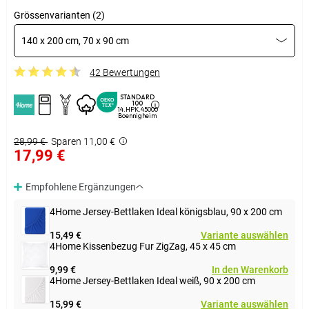
Grössenvarianten (2)
140 x 200 cm, 70 x 90 cm
42 Bewertungen
STANDARD
100
14.HPK.45000
Boennigheim
28,99 €
Sparen 11,00 €
17,99 €
Empfohlene Ergänzungen
4Home Jersey-Bettlaken Ideal königsblau, 90 x 200 cm
15,49 €
Variante auswählen
4Home Kissenbezug Fur ZigZag, 45 x 45 cm
9,99 €
In den Warenkorb
4Home Jersey-Bettlaken Ideal weiß, 90 x 200 cm
15,99 €
Variante auswählen