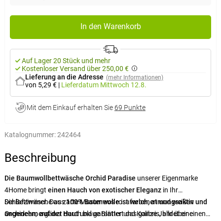
In den Warenkorb
Auf Lager 20 Stück und mehr
Kostenloser Versand über 250,00 €
Lieferung an die Adresse
(mehr Informationen)
von 5,29 €
|
Lieferdatum
Mittwoch 12.8.
Mit dem Einkauf erhalten Sie
69 Punkte
Katalognummer:
242464
Beschreibung
Die Baumwollbettwäsche Orchid Paradise
unserer Eigenmarke
4Home bringt
einen Hauch von exotischer Eleganz
in Ihr
Schlafzimmer. Das zarte Muster aus rosafarbenen und weißen
Die Bettwäsche aus
100% Baumwolle
ist
weich, atmungsaktiv und
Orchideen, ergänzt durch blaue Blätter und Kolibris, bildet eine
angenehm auf der Haut
und garantiert das ganze Jahr über einen