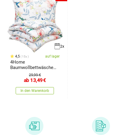
2x
4,5
auf lager
15x
4Home
Baumwollbettwäsche
Orchid Paradise
29,99 €
ab
13,49
€
In den Warenkorb