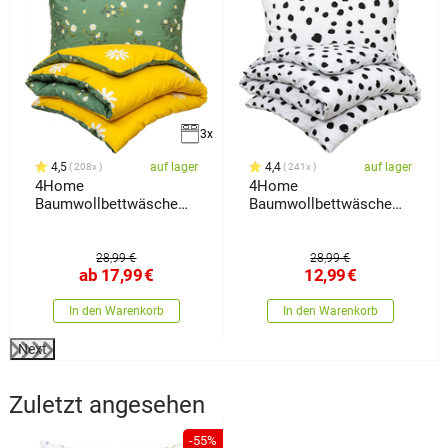
3x
4,5
auf lager
4,4
auf lager
208x
241x
4Home
4Home
Baumwollbettwäsche
Baumwollbettwäsche
Meadow,
Dalmatin Schwarzweiß,
140 x 200 cm, 70 x 90
cm
28,99 €
28,99 €
ab
17,99
€
12,99
€
In den Warenkorb
In den Warenkorb
Next
Zuletzt angesehen
-55%