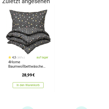
Zuletzt angesehen
4,5
auf lager
357x
4Home
Baumwollbettwäsche
Tupfen Pastell, 140 x
28,99
€
200 cm, 70 x 90 cm
In den Warenkorb