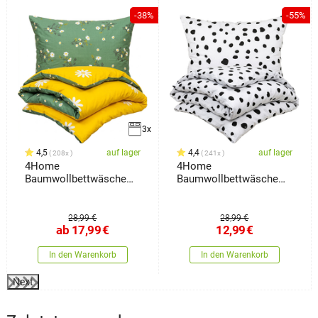
-38%
-55%
3x
4,5
auf lager
4,4
auf lager
208x
241x
4Home
4Home
Baumwollbettwäsche
Baumwollbettwäsche
Meadow,
Dalmatin Schwarzweiß,
140 x 200 cm, 70 x 90
cm
28,99 €
28,99 €
ab
17,99
€
12,99
€
In den Warenkorb
In den Warenkorb
Next