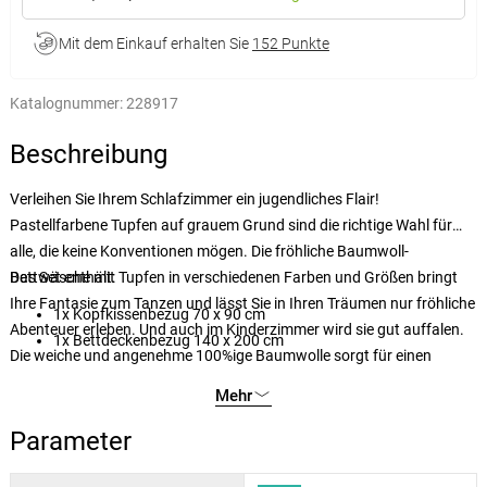
Mit dem Einkauf erhalten Sie
152 Punkte
Katalognummer:
228917
Beschreibung
Verleihen Sie Ihrem Schlafzimmer ein jugendliches Flair!
Pastellfarbene Tupfen auf grauem Grund sind die richtige Wahl für
alle, die keine Konventionen mögen. Die fröhliche Baumwoll-
Bettwäsche mit Tupfen in verschiedenen Farben und Größen bringt
Das Set enthält:
Ihre Fantasie zum Tanzen und lässt Sie in Ihren Träumen nur fröhliche
1x Kopfkissenbezug 70 x 90 cm
Abenteuer erleben. Und auch im Kinderzimmer wird sie gut auffalen.
1x Bettdeckenbezug 140 x 200 cm
Die weiche und angenehme 100%ige Baumwolle sorgt für einen
angenehmen Schlaf. Die Bezüge sind auf beiden Seiten identisch und
Mehr
haben einen Reißverschluss.
Parameter