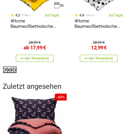
3x
4,5
auf lager
4,4
auf lager
208x
241x
4Home
4Home
Baumwollbettwäsche
Baumwollbettwäsche
Meadow,
Dalmatin Schwarzweiß,
140 x 200 cm, 70 x 90
cm
28,99 €
28,99 €
ab
17,99
€
12,99
€
In den Warenkorb
In den Warenkorb
Next
Zuletzt angesehen
-44%