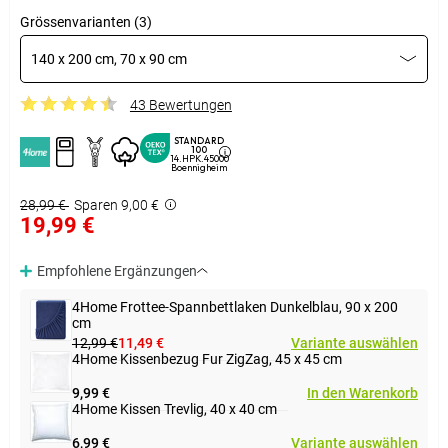
Grössenvarianten (3)
140 x 200 cm, 70 x 90 cm
43 Bewertungen
STANDARD
100
14.HPK.45000
Boennigheim
28,99 €
Sparen 9,00 €
19,99 €
Empfohlene Ergänzungen
4Home Frottee-Spannbettlaken Dunkelblau, 90 x 200
cm
12,99 €
11,49 €
Variante auswählen
4Home Kissenbezug Fur ZigZag, 45 x 45 cm
9,99 €
In den Warenkorb
4Home Kissen Trevlig, 40 x 40 cm
6,99 €
Variante auswählen