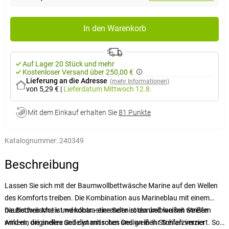
In den Warenkorb
Auf Lager 20 Stück und mehr
Kostenloser Versand über 250,00 €
Lieferung an die Adresse
(mehr Informationen)
von 5,29 €
|
Lieferdatum
Mittwoch 12.8.
Mit dem Einkauf erhalten Sie
81 Punkte
Katalognummer:
240349
Beschreibung
Lassen Sie sich mit der Baumwollbettwäsche Marine auf den Wellen
des Komforts treiben. Die Kombination aus Marineblau mit einem
nautischen Motiv und kontrastierenden roten und weißen Streifen
Die Bettwäsche ist wendbar - eine Seite ist dunkelblau mit weißen
wird ein originelles und dynamisches Design in Ihr Schlafzimmer
Ankern, die andere Seite ist mit roten und weißen Streifen verziert. So