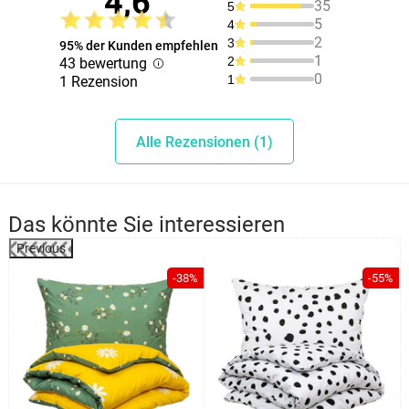
4,6
35
5
5
4
2
3
95% der Kunden empfehlen
1
2
43 bewertung
0
1
1 Rezension
Alle Rezensionen (1)
Das könnte Sie interessieren
Previous
-38%
-55%