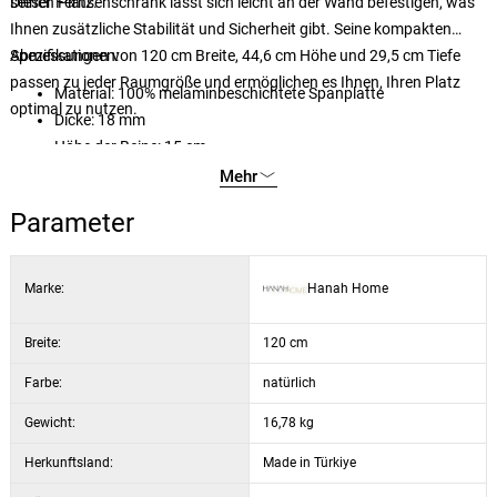
seinen Platz.
Dieser Fernsehschrank lässt sich leicht an der Wand befestigen, was
Ihnen zusätzliche Stabilität und Sicherheit gibt. Seine kompakten
Abmessungen von 120 cm Breite, 44,6 cm Höhe und 29,5 cm Tiefe
Spezifikationen:
passen zu jeder Raumgröße und ermöglichen es Ihnen, Ihren Platz
Material: 100% melaminbeschichtete Spanplatte
optimal zu nutzen.
Dicke: 18 mm
Höhe der Beine: 15 cm
Breite: 120 cm
Mehr
Höhe: 44,6 cm
Parameter
Tiefe: 29,5 cm
Höhe der Ablage: 12,1 cm
Kann an der Wand befestigt werden
Marke:
Hanah Home
Farbe: Eiche
Breite:
120 cm
Farbe:
natürlich
Gewicht:
16,78 kg
Herkunftsland:
Made in Türkiye