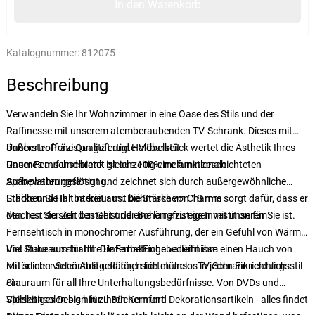
In den Warenkorb
Katalognummer:
812075
Beschreibung
Verwandeln Sie Ihr Wohnzimmer in eine Oase des Stils und der
Raffinesse mit unserem atemberaubenden TV-Schrank. Dieses mit
äußerster Präzision gefertigte Möbelstück wertet die Ästhetik Ihres
Unübertroffene Qualität und Haltbarkeit
Raumes auf und bietet gleichzeitig eine funktionale
Unser Fernsehschrank ist aus 100% melaminbeschichteten
Aufbewahrungslösung.
Spanplatten gefertigt und zeichnet sich durch außergewöhnliche
Stärke und Haltbarkeit aus. Die Stärke von 18 mm sorgt dafür, dass er
Erhöhen Sie Ihr Interieur mit böhmischem Charme
den Test der Zeit besteht und eine langfristige Investition für Sie ist.
Machen Sie sich den Geist der Bohème zu eigen mit unserem
Fernsehtisch in monochromer Ausführung, der ein Gefühl von Wärme
und Ruhe ausstrahlt. Die Farbe Eiche verleiht ihm einen Hauch von
Viel Stauraum für Ihre Unterhaltungsbedürfnisse
natürlicher Schönheit und fügt sich mühelos in jeden Einrichtungsstil
Mit seinen vielen Ablageflächen bietet unser TV-Schrank reichlich
ein.
Stauraum für all Ihre Unterhaltungsbedürfnisse. Von DVDs und
Spielkonsolen bis hin zu Büchern und Dekorationsartikeln - alles findet
Vielseitiges Design für Ihren Komfort