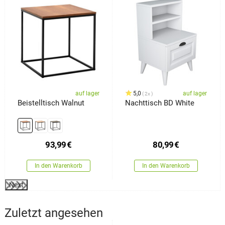
auf lager
5,0
auf lager
2x
Beistelltisch Walnut
Nachttisch BD White
93,99
€
80,99
€
In den Warenkorb
In den Warenkorb
Next
Zuletzt angesehen