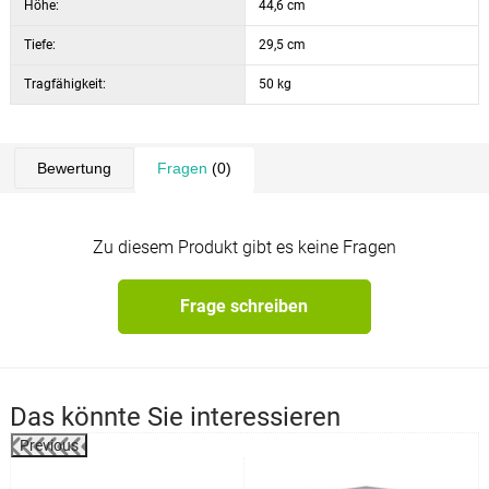
Höhe:
44,6 cm
Tiefe:
29,5 cm
Tragfähigkeit:
50 kg
Bewertung
Fragen
(0)
Zu diesem Produkt gibt es keine Fragen
Frage schreiben
Das könnte Sie interessieren
Previous
%