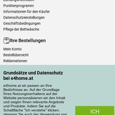
Punktenprogramm
Informationen für den Käufer
Datenschutzeinstellungen
Geschäftsbedingungen
Pflege der Bettwäsche
Ihre Bestellungen
Mein Konto
Bestellübersicht
Reklamationen
Widerrufsbelehrung
Grundsätze und Datenschutz
Einfach mehr wissen
bei e4home.at
Richtlinien zur Verarbeitung von Bewertungen
e4home.at wir passen an Ihre
Bedürfnisse an. Auf der Grundlage
Transportarten
Ihres Nutzungsverhaltens auf der
Website personalisieren wir den Inhalt
und zeigen Ihnen relevante Angebote
und Produkte. Indem Sie auf die
Zahlungsmethoden
Schaltfläche "Ich verstehe" klicken,
ICH
stimmen Sie auch der Verwendung von