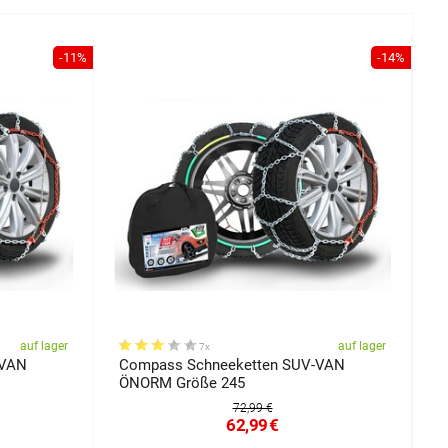
-11%
-14%
auf lager
auf lager
7x
-VAN
Compass Schneeketten SUV-VAN
S
ÖNORM Größe 245
M
72,99 €
62,99
€