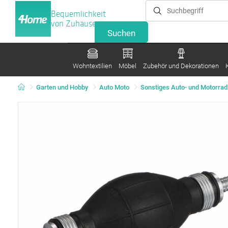
Bequemlichkeit
von Zuhause
Wohntextilien
Möbel
Zubehör und Dekorationen
Garten und Hobby
Auto Moto
Sonstiges Auto- und Motorra