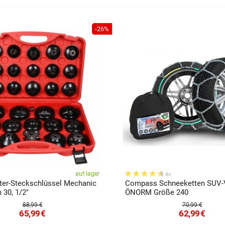
-26%
auf lager
4x
ilter-Steckschlüssel Mechanic
Compass Schneeketten SUV
 30, 1/2"
ÖNORM Größe 240
88,99 €
70,99 €
65,99
€
62,99
€