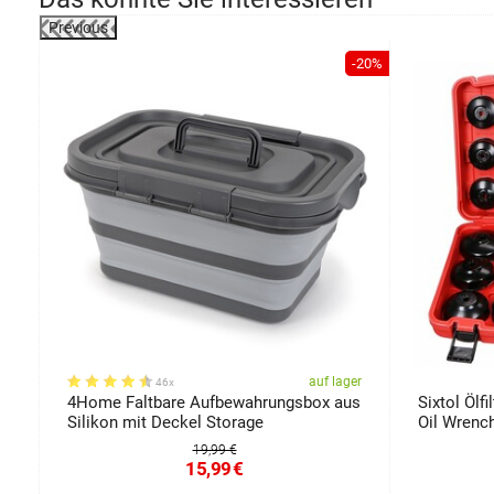
Previous
-14%
-20%
er
auf lager
46x
n
4Home Faltbare Aufbewahrungsbox aus
Sixtol Ölf
Silikon mit Deckel Storage
Oil Wrench
19,99 €
15,99
€