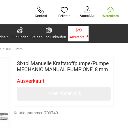
Anmelden
Kontakt
Beliebte
Warenkorb
dheit
Für Kinder
Reisen und Einkaufen
Ausverkauf
MP ONE, 8 mm
Sixtol Manuelle Kraftstoffpumpe/Pumpe
MECHANIC MANUAL PUMP ONE, 8 mm
Ausverkauft
In den Warenkorb
Katalognummer:
709740