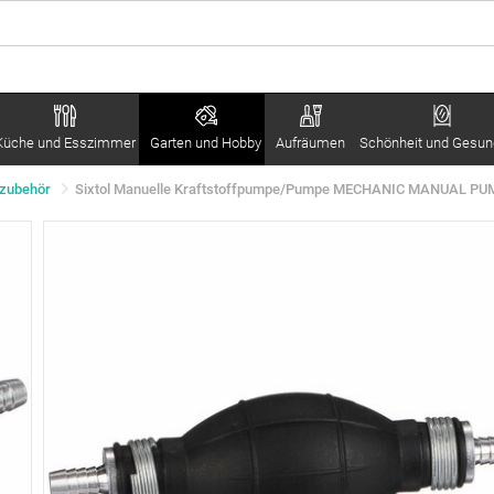
Küche und Esszimmer
Garten und Hobby
Aufräumen
Schönheit und Gesun
dzubehör
Sixtol Manuelle Kraftstoffpumpe/Pumpe MECHANIC MANUAL PU