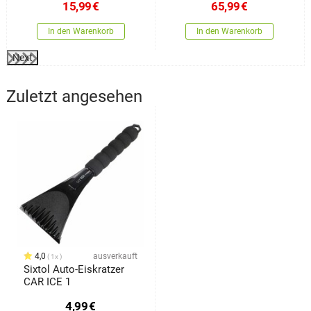
Storage
30, 1/2"
15,99
€
65,99
€
In den Warenkorb
In den Warenkorb
Next
Zuletzt angesehen
4,0
ausverkauft
1x
Sixtol Auto-Eiskratzer
CAR ICE 1
4,99
€