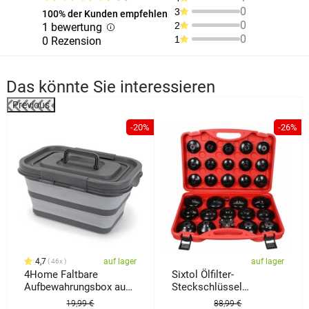
0
3
100% der Kunden empfehlen
0
2
1 bewertung
0
1
0 Rezension
Das könnte Sie interessieren
Previous
%
-20%
-26%
4,7
auf lager
auf lager
46x
4Home Faltbare
Sixtol Ölfilter-
Aufbewahrungsbox aus
Steckschlüssel
Silikon mit Deckel
Mechanic Oil Wrench
19,99 €
88,99 €