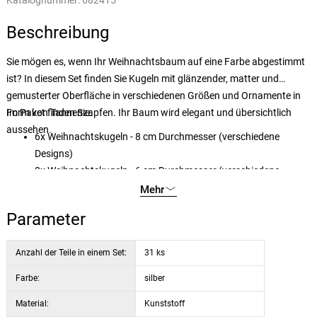
Katalognummer:
682415
Beschreibung
Sie mögen es, wenn Ihr Weihnachtsbaum auf eine Farbe abgestimmt
ist? In diesem Set finden Sie Kugeln mit glänzender, matter und
gemusterter Oberfläche in verschiedenen Größen und Ornamente in
Form von Tannenzapfen. Ihr Baum wird elegant und übersichtlich
Im Paket finden Sie:
aussehen.
6x Weihnachtskugeln - 8 cm Durchmesser (verschiedene
Designs)
8x Weihnachtskugeln - 6 cm Durchmesser (verschiedene
Designs)
Mehr
9x Weihnachtskugeln - 5 cm Durchmesser (verschiedene
Parameter
Designs)
8x Weihnachtskegel - 12 cm lang (verschiedene Designs)
Anzahl der Teile in einem Set:
31 ks
Farbe:
silber
Material:
Kunststoff