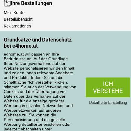
Ihre Bestellungen
Mein Konto
Bestellübersicht
Reklamationen
Widerrufsbelehrung
Grundsätze und Datenschutz
Einfach mehr wissen
bei e4home.at
Richtlinien zur Verarbeitung von Bewertungen
e4home.at wir passen an Ihre
Bedürfnisse an. Auf der Grundlage
Transportarten
Ihres Nutzungsverhaltens auf der
Website personalisieren wir den Inhalt
und zeigen Ihnen relevante Angebote
und Produkte. Indem Sie auf die
Zahlungsmethoden
Schaltfläche "Ich verstehe" klicken,
ICH
stimmen Sie auch der Verwendung von
VERSTEHE
Cookies und der Übertragung von
Daten über das Verhalten auf der
Website für die Anzeige gezielter
Detaillierte Einstellung
Werbung in sozialen Netzwerken und
Werbenetzwerken auf anderen
Websites zu. Sie können die
Personalisierung und die gezielte
Werbung detaillierter einstellen oder
Datenschutzerklärung
jederzeit abschalten unter