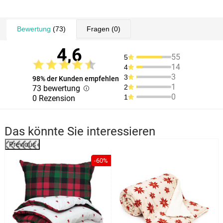
Bewertung
(73)
Fragen
(0)
4,6
55
5
14
4
3
3
98% der Kunden empfehlen
1
2
73 bewertung
0
1
0 Rezension
Das könnte Sie interessieren
Previous
%
-60%