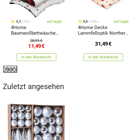
4,3
auf lager
4,8
auf lager
75x
140x
4Home
4Home Decke
Baumwollbettwäsche
Lammfelloptik Northern
Scotch winter, 140 x 200
star, 150 x 200 cm
28,99 €
31,49
€
cm, 70 x 90 cm
11,49
€
In den Warenkorb
In den Warenkorb
Next
Zuletzt angesehen