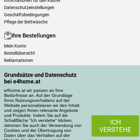
Informationen für den Käufer
Datenschutzeinstellungen
Geschäftsbedingungen
Pflege der Bettwäsche
Ihre Bestellungen
Mein Konto
Bestellübersicht
Reklamationen
Widerrufsbelehrung
Grundsätze und Datenschutz
Einfach mehr wissen
bei e4home.at
Richtlinien zur Verarbeitung von Bewertungen
e4home.at wir passen an Ihre
Bedürfnisse an. Auf der Grundlage
Transportarten
Ihres Nutzungsverhaltens auf der
Website personalisieren wir den Inhalt
und zeigen Ihnen relevante Angebote
und Produkte. Indem Sie auf die
Zahlungsmethoden
Schaltfläche "Ich verstehe" klicken,
ICH
stimmen Sie auch der Verwendung von
VERSTEHE
Cookies und der Übertragung von
Daten über das Verhalten auf der