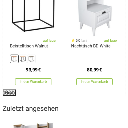
auf lager
5,0
auf lager
2x
Beistelltisch Walnut
Nachttisch BD White
93,99
€
80,99
€
In den Warenkorb
In den Warenkorb
Next
Zuletzt angesehen