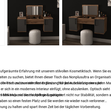
ufgeräumte Erfahrung mit unserem stilvollen Kosmetiktisch. Wenn Sie es 
iten zu suchen, bietet Ihnen dieser Tisch das Nonplusultra an Organisat
g aufwertet und zu einem festen Bestandteil der Ausrüstung eines jeden Ma
er Tisch zu einer stilvollen Ergänzung für jedes Schlafzimmer oder
er sich in ein modernes Interieur einfügt, ohne abzulenken. Optisch sieht 
les Make-up und die Hautpflege benötigen.
100% Melamin beschichtet sind, garantiert nicht nur Stabilität, sondern 
 haben so einen festen Platz und Sie werden nie wieder nach verlorener
ng zu halten und spart Ihnen Zeit bei der täglichen Vorbereitung.