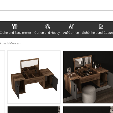
Küche und Esszimmer
Garten und Hobby
Aufräumen
Schönheit und Gesun
ktisch Mercan