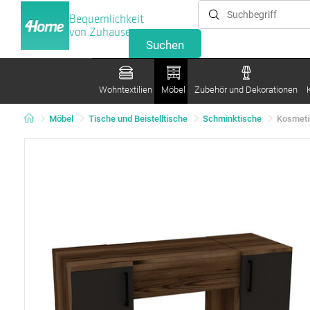
Bequemlichkeit
von Zuhause
Wohntextilien
Möbel
Zubehör und Dekorationen
Möbel
Tische und Beistelltische
Schminktische
Kosmeti