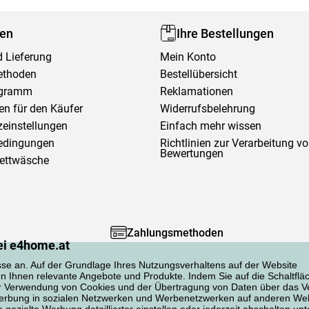
fen
Ihre Bestellungen
 Lieferung
Mein Konto
ethoden
Bestellübersicht
ogramm
Reklamationen
en für den Käufer
Widerrufsbelehrung
einstellungen
Einfach mehr wissen
edingungen
Richtlinien zur Verarbeitung v
Bewertungen
Bettwäsche
Zahlungsmethoden
ei e4home.at
sse an. Auf der Grundlage Ihres Nutzungsverhaltens auf der Website
en Ihnen relevante Angebote und Produkte. Indem Sie auf die Schaltflä
er Verwendung von Cookies und der Übertragung von Daten über das Ve
 Werbung in sozialen Netzwerken und Werbenetzwerken auf anderen Web
gezielte Werbung detaillierter einstellen oder jederzeit abschalten unt