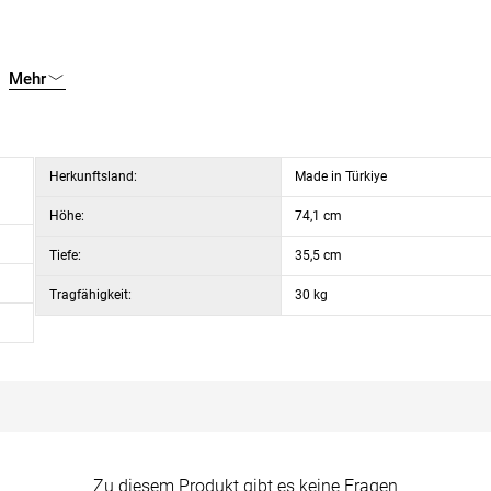
atten
Mehr
gen für kleinere und größere Räume
Herkunftsland:
Made in Türkiye
Höhe:
74,1 cm
Tiefe:
35,5 cm
Tragfähigkeit:
30 kg
Zu diesem Produkt gibt es keine Fragen