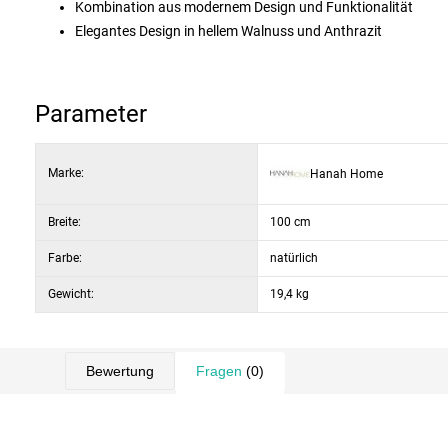
Kombination aus modernem Design und Funktionalität
Elegantes Design in hellem Walnuss und Anthrazit
Langlebige Konstruktion aus 18 mm starken Melaminspanpl
Viel Platz zum Organisieren von KosmetikaIdeale Abmessun
Material: 100% melaminbeschichtete Spanplatte
Parameter
Plattenstärke: 18 mm
Breite: 74,1 cm
Marke:
Hanah Home
Höhe: 100 cm
Tiefe: 35,5 cm
Breite:
Farbe: Walnuss hell und Anthrazit
100 cm
Farbe:
natürlich
Gewicht:
19,4 kg
Bewertung
Fragen
(0)