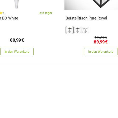
auf lager
2x
h BD White
Beistelltisch Pure Royal
116,49 €
80,99
€
89,99
€
In den Warenkorb
In den Warenkorb