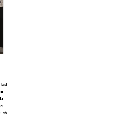
leid
ion
ke-
er
auch