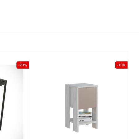
-23%
-10%