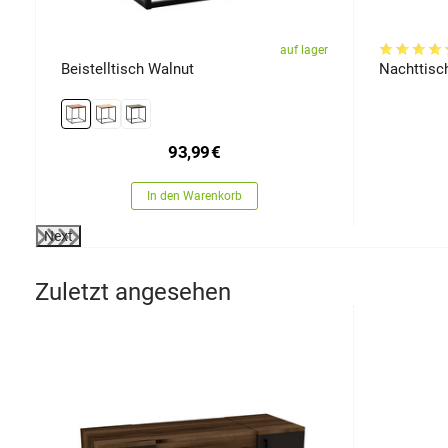
er
auf lager
Beistelltisch Walnut
Nachttisc
93,99
€
In den Warenkorb
Next
Zuletzt angesehen