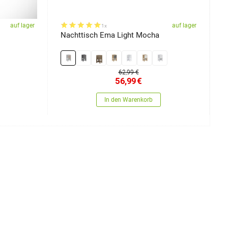
auf lager
auf lager
1x
Nachttisch Ema Light Mocha
B
62,99 €
56,99
€
In den Warenkorb