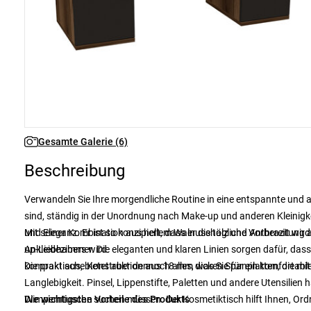
Gesamte Galerie (6)
Beschreibung
Verwandeln Sie Ihre morgendliche Routine in eine entspannte und a
sind, ständig in der Unordnung nach Make-up und anderen Kleinigke
und Eleganz. Er ist so konzipiert, dass er die tägliche Vorbereitun
Mit seiner Kombination aus hellem Walnussholz und Anthrazit wird d
up-Liebhabers wird.
Ankleidezimmer. Die eleganten und klaren Linien sorgen dafür, dass 
kompakt aus, bietet aber dennoch alles, was Sie für ein komfortab
Die praktische Konstruktion aus 18 mm dicken Spanplatten, die mit 
Langlebigkeit. Pinsel, Lippenstifte, Paletten und andere Utensilien
Wimperntusche suchen müssen. Der Kosmetiktisch hilft Ihnen, Ordnu
Die wichtigsten Vorteile des Produkts