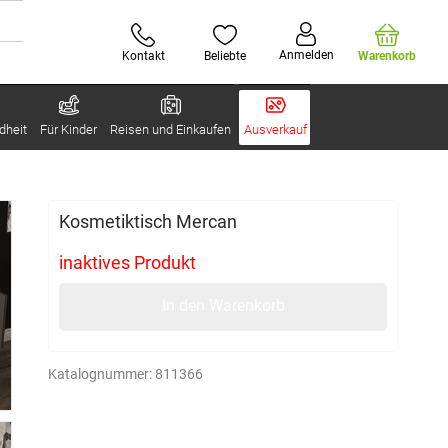
Anmelden
Kontakt
Beliebte
Warenkorb
dheit
Für Kinder
Reisen und Einkaufen
Ausverkauf
Kosmetiktisch Mercan
inaktives Produkt
In den Warenkorb
Katalognummer:
811366