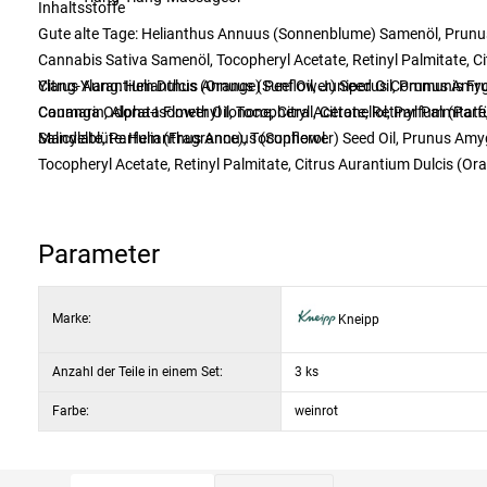
Inhaltsstoffe
Gute alte Tage: Helianthus Annuus (Sonnenblume) Samenöl, Prunu
Cannabis Sativa Samenöl, Tocopheryl Acetate, Retinyl Palmitate, Cit
Citrus Aurantium Dulcis (Orange) Peel Oil, Juniperus Communis Fruit
Ylang-Ylang: Helianthus Annuus (Sunflower) Seed Oil, Prunus Amyg
Coumarin, Alpha-Isomethyl Ionone, Citral, Citronellol, Parfum (Par
Cananga Odorata Flower Oil, Tocopheryl Acetate, Retinyl Palmitate, 
Salicylate, Parfum (Fragrance), Tocopherol.
Mandelblüte: Helianthus Annuus (Sunflower) Seed Oil, Prunus Amyg
Tocopheryl Acetate, Retinyl Palmitate, Citrus Aurantium Dulcis (Ora
Sarmientoi Extract (Guaiacwood Oil), Citrus Medica Limonum (Lemon)
Coumarin, Citral, Geraniol, Citronellol, Parfum (Fragrance), Tocophe
Parameter
Marke:
Kneipp
Anzahl der Teile in einem Set:
3 ks
Farbe:
weinrot