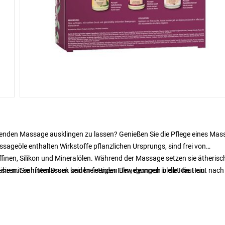
tenden Massage ausklingen zu lassen? Genießen Sie die Pflege eines Mas
ageöle enthalten Wirkstoffe pflanzlichen Ursprungs, sind frei von
inen, Silikon und Mineralölen. Während der Massage setzen sie ätherisc
nähren. Sie hinterlassen keinen fettigen Film, dennoch bleibt die Haut nach
e sie mit sanftem Druck und kreisenden Bewegungen in die Haut ein.