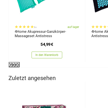
er
auf lager
6x
4Home Akupressur-Ganzkörper-
4Home Aku
Massageset Antistress
Antistress
54,99
€
In den Warenkorb
Next
Zuletzt angesehen