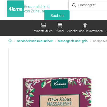
Bequemlichkeit
von Zuhause
Wohntextilien
Möbel
Zubehör und Dekorationen
Schönheit und Gesundheit
Massageöle und -gels
Kneipp Ma