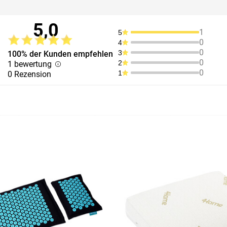
5,0
1
5
0
4
0
3
100% der Kunden empfehlen
0
2
1 bewertung
0
1
0 Rezension