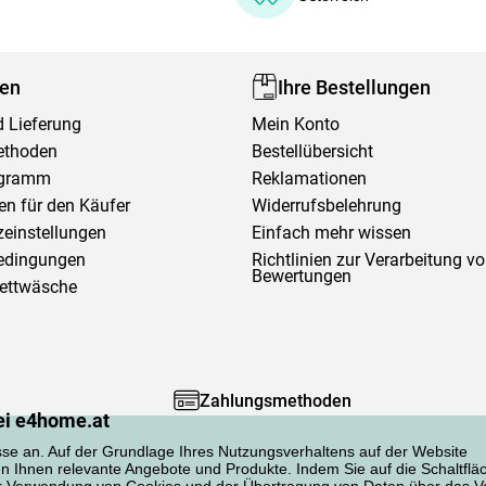
fen
Ihre Bestellungen
 Lieferung
Mein Konto
ethoden
Bestellübersicht
ogramm
Reklamationen
en für den Käufer
Widerrufsbelehrung
einstellungen
Einfach mehr wissen
edingungen
Richtlinien zur Verarbeitung v
Bewertungen
Bettwäsche
Zahlungsmethoden
ei e4home.at
sse an. Auf der Grundlage Ihres Nutzungsverhaltens auf der Website
en Ihnen relevante Angebote und Produkte. Indem Sie auf die Schaltflä
er Verwendung von Cookies und der Übertragung von Daten über das Ve