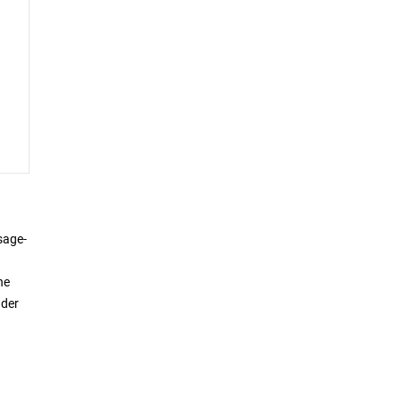
sage-
he
 der