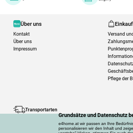
Über uns
Einkau
Kontakt
Versand und
Über uns
Zahlungsm
Impressum
Punktenpr
Information
Datenschutz
Geschäftsb
Pflege der 
Transportarten
Grundsätze und Datenschutz b
e4home.at wir passen an Ihre Bedürfni
personalisieren wir den Inhalt und zeig
verstehe" klicken, stimmen Sie auch d