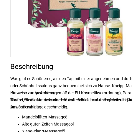
Beschreibung
Was gibt es Schöneres, als den Tag mit einer angenehmen und duf
oder Schönheitssalons ganz bequem bei sich zu Hause. Kneipp-Mass
Konservierungsstoffen (gemäß der EU-Kosmetikverordnung), Paraff
Hinweise zur Anwendung:
Öle frei, die die Haut wunderbar duften lassen und sie gleichzeitig 
Tragen Sie die Creme in einer dünnen Schicht auf und massieren Si
Anwendung lange geschmeidig.
Das Set enthält:
Mandelblüten-Massageöl.
Alte guten Zeiten Massageöl
Ylang-Ylang-Massageöl