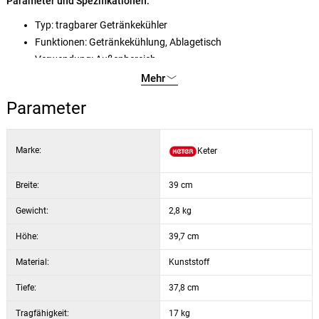
Parameter und Spezifikationen:
Typ: tragbarer Getränkekühler
Funktionen: Getränkekühlung, Ablagetisch
Verwendung: Außenbereich
Transportfähigkeit: ja, mit Tragegriff
Mehr
Material: Kunststoff (Polypropylenharz)
Parameter
Tragkraft bei geöffnetem Deckel: 3 kg
Tragkraft bei geschlossenem Deckel: 10 kg
Durchmesser des Tisches: 38 cm
Marke:
Keter
Pflege: leicht abwaschbare Oberfläche
Breite:
39 cm
Gewicht:
2,8 kg
Höhe:
39,7 cm
Material:
Kunststoff
Tiefe:
37,8 cm
Tragfähigkeit:
17 kg