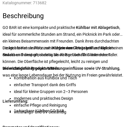
Katalognummer:
713682
Beschreibung
GO BAR ist eine kompakte und praktische
Kühlbar mit Ablagetisch
,
ideal für sommerliche Stunden am Strand, ein Picknick im Park oder
ein kleines Beisammensein mit Freunden. Dank ihres durchdachten
Designs bietet sie Platz zum
Die leichte Konstruktion mit
integriertem Tragegriff
Kühlen von Getränken und kleinen
ermöglicht einen
Snacks
einfachen Transport, sodass Sie die Bar überallhin mitnehmen
und dient gleichzeitig als Ablagetisch für Gläser oder Teller.
können. Die Oberfläche ist pflegeleicht, leicht zu reinigen und
widerstandsfähig gegen Witterungseinflüsse sowie UV-Strahlung
Die wichtigsten Produktvorteile:
,
was eine lange Lebensdauer bei der Nutzung im Freien gewährleistet.
Kombination aus Kühlbox und Tisch
einfacher Transport dank des Griffs
ideal für kleine Gruppen von 2–3 Personen
modernes und praktisches Design
Lieferumfang:
einfache Pflege und Reinigung
1x tragbare Kühlbar GO BAR
witterungs- und UV-beständig