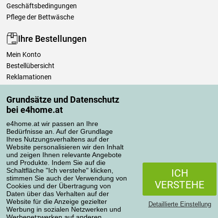
Geschäftsbedingungen
Pflege der Bettwäsche
Ihre Bestellungen
Mein Konto
Bestellübersicht
Reklamationen
Widerrufsbelehrung
Grundsätze und Datenschutz
Einfach mehr wissen
bei e4home.at
Richtlinien zur Verarbeitung von Bewertungen
e4home.at wir passen an Ihre
Bedürfnisse an. Auf der Grundlage
Transportarten
Ihres Nutzungsverhaltens auf der
Website personalisieren wir den Inhalt
und zeigen Ihnen relevante Angebote
und Produkte. Indem Sie auf die
Zahlungsmethoden
Schaltfläche "Ich verstehe" klicken,
ICH
stimmen Sie auch der Verwendung von
VERSTEHE
Cookies und der Übertragung von
Daten über das Verhalten auf der
Website für die Anzeige gezielter
Detaillierte Einstellung
Werbung in sozialen Netzwerken und
Werbenetzwerken auf anderen