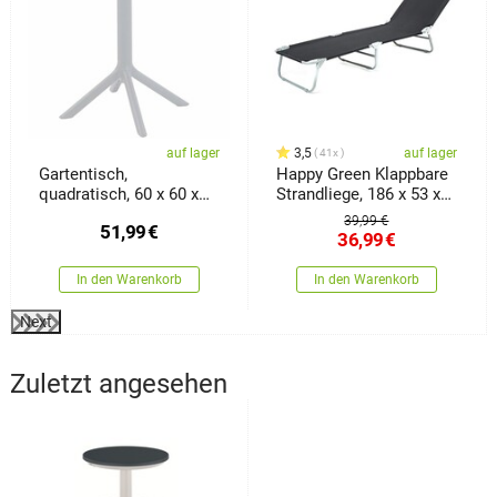
auf lager
3,5
auf lager
41x
Gartentisch,
Happy Green Klappbare
quadratisch, 60 x 60 x
Strandliege, 186 x 53 x
77,5 cm, weiß
24 cm
39,99 €
51,99
€
36,99
€
In den Warenkorb
In den Warenkorb
Next
Zuletzt angesehen