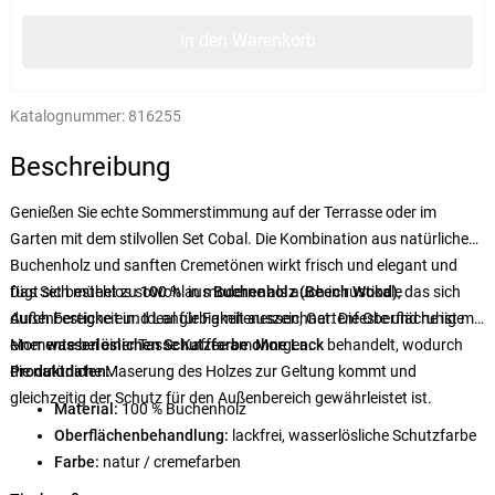
In den Warenkorb
Katalognummer:
816255
Beschreibung
Genießen Sie echte Sommerstimmung auf der Terrasse oder im
Garten mit dem stilvollen Set Cobal. Die Kombination aus natürlichem
Buchenholz und sanften Cremetönen wirkt frisch und elegant und
fügt sich mühelos sowohl in moderne als auch in rustikale
Das Set besteht zu
100 %
aus
Buchenholz (Beech Wood)
, das sich
Außenbereiche ein. Ideal für Familienessen, Gartenfeste und ruhige
durch Festigkeit und Langlebigkeit auszeichnet. Die Oberfläche ist mit
Momente bei einer Tasse Kaffee am Morgen.
einer
wasserlöslichen Schutzfarbe ohne Lack
behandelt, wodurch
die natürliche Maserung des Holzes zur Geltung kommt und
Produktdaten:
gleichzeitig der Schutz für den Außenbereich gewährleistet ist.
Material:
100 % Buchenholz
Oberflächenbehandlung:
lackfrei, wasserlösliche Schutzfarbe
Farbe:
natur / cremefarben