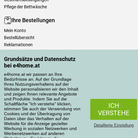
Pflege der Bettwäsche
Ihre Bestellungen
Mein Konto
Bestellübersicht
Reklamationen
Widerrufsbelehrung
Grundsätze und Datenschutz
Einfach mehr wissen
bei e4home.at
Richtlinien zur Verarbeitung von Bewertungen
e4home.at wir passen an Ihre
Bedürfnisse an. Auf der Grundlage
Transportarten
Ihres Nutzungsverhaltens auf der
Website personalisieren wir den Inhalt
und zeigen Ihnen relevante Angebote
und Produkte. Indem Sie auf die
Zahlungsmethoden
Schaltfläche "Ich verstehe" klicken,
ICH
stimmen Sie auch der Verwendung von
VERSTEHE
Cookies und der Übertragung von
Daten über das Verhalten auf der
Website für die Anzeige gezielter
Detaillierte Einstellung
Werbung in sozialen Netzwerken und
Werbenetzwerken auf anderen