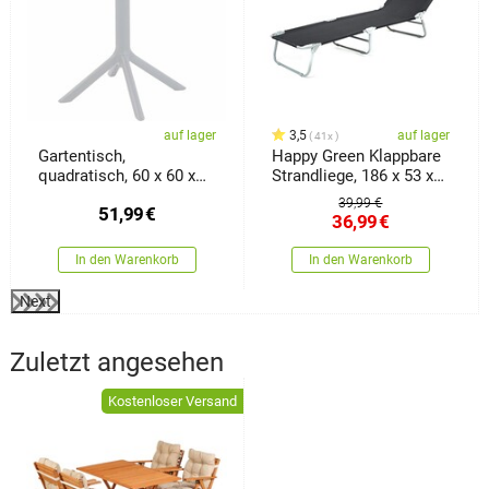
auf lager
3,5
auf lager
41x
Gartentisch,
Happy Green Klappbare
quadratisch, 60 x 60 x
Strandliege, 186 x 53 x
77,5 cm, weiß
24 cm
39,99 €
51,99
€
36,99
€
In den Warenkorb
In den Warenkorb
Next
Zuletzt angesehen
Kostenloser Versand