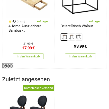
4,7
auf lager
auf lager
142x
4Home Ausziehbare
Beistelltisch Walnut
Bambus-
Badewannenablage
Royal
21,99 €
93,99
€
17,99
€
In den Warenkorb
In den Warenkorb
Next
Zuletzt angesehen
Kostenloser Versand