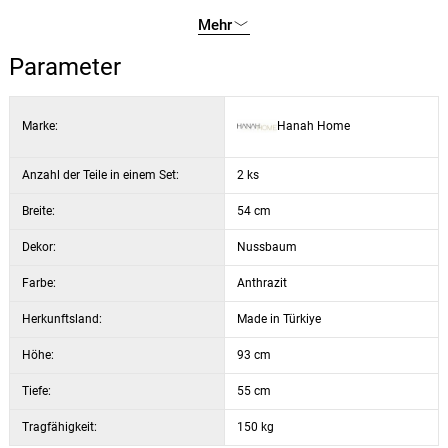
Harmonie und eine gemütliche Atmosphäre.
Sitztiefe: 44 cm
Mehr
Sitzbreite: 52 cm
Parameter
Rückenlehnenhöhe: 92 cm
Farbe: Anthrazit und Nussbaum
Das Paket enthält: 2 Stühle
Marke:
Hanah Home
Anzahl der Teile in einem Set:
2 ks
Breite:
54 cm
Dekor:
Nussbaum
Farbe:
Anthrazit
Herkunftsland:
Made in Türkiye
Höhe:
93 cm
Tiefe:
55 cm
Tragfähigkeit:
150 kg