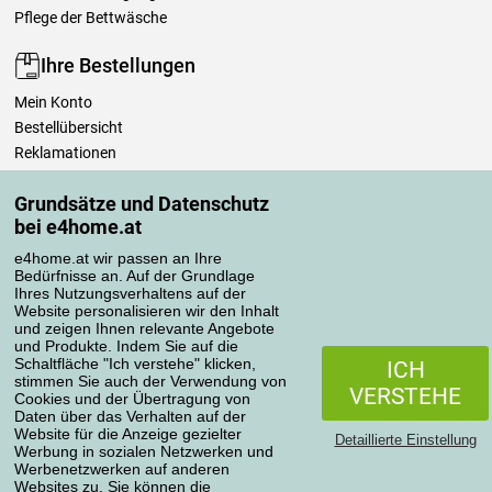
Pflege der Bettwäsche
Ihre Bestellungen
Mein Konto
Bestellübersicht
Reklamationen
Widerrufsbelehrung
Grundsätze und Datenschutz
Einfach mehr wissen
bei e4home.at
Richtlinien zur Verarbeitung von Bewertungen
e4home.at wir passen an Ihre
Bedürfnisse an. Auf der Grundlage
Transportarten
Ihres Nutzungsverhaltens auf der
Website personalisieren wir den Inhalt
und zeigen Ihnen relevante Angebote
und Produkte. Indem Sie auf die
Zahlungsmethoden
Schaltfläche "Ich verstehe" klicken,
ICH
stimmen Sie auch der Verwendung von
VERSTEHE
Cookies und der Übertragung von
Daten über das Verhalten auf der
Website für die Anzeige gezielter
Detaillierte Einstellung
Werbung in sozialen Netzwerken und
Werbenetzwerken auf anderen
Websites zu. Sie können die