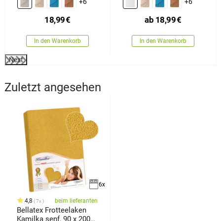
+6
+6
18,99
€
ab
18,99
€
In den Warenkorb
In den Warenkorb
Next
Zuletzt angesehen
6x
4,8
beim lieferanten
7x
Bellatex Frotteelaken
Kamilka senf, 90 x 200