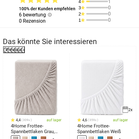
1
4
0
3
100% der Kunden empfehlen
0
2
6 bewertung
0
1
0 Rezension
Das könnte Sie interessieren
Previous
2x
4,4
auf lager
4,6
auf lager
309x
359x
4Home Frottee-
4Home Frottee-
Spannbettlaken Grau,
Spannbettlaken Weiß
180 x 200 cm