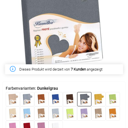
Dieses Produkt wird derzeit von
Diese Woche haben
15 Kunden
gekauft
7 Kunden
angezeigt
Farbenvarianten:
Dunkelgrau