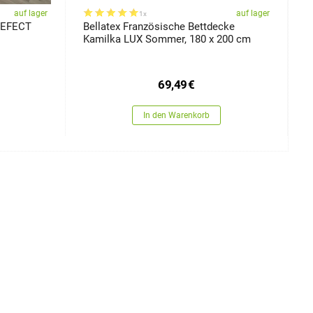
auf lager
auf lager
1x
 EFECT
Bellatex Französische Bettdecke
K
Kamilka LUX Sommer, 180 x 200 cm
1
69,49
€
In den Warenkorb