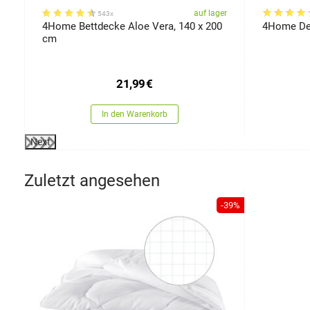
er
auf lager
543x
4Home Bettdecke Aloe Vera, 140 x 200
4Home Dec
cm
21,99
€
In den Warenkorb
Next
Zuletzt angesehen
-39%