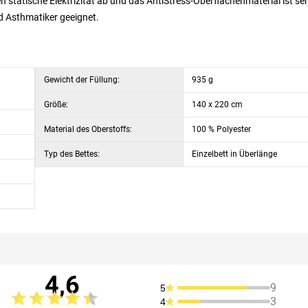
statische Elektrizität ab und das AntiStress-Oberflächenmaterial ist se
nd Asthmatiker geeignet.
Gewicht der Füllung:
935 g
Größe:
140 x 220 cm
Material des Oberstoffs:
100 % Polyester
Typ des Bettes:
Einzelbett in Überlänge
4,6
9
5
3
4