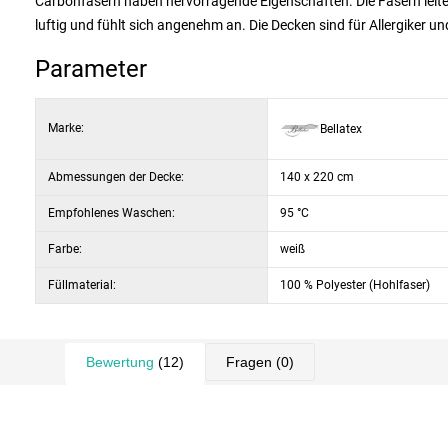
Carbonfasern haben hervorragende Eigenschaften. Die Fasern leiten 
luftig und fühlt sich angenehm an. Die Decken sind für Allergiker u
Parameter
Marke:
Bellatex
Abmessungen der Decke:
140 x 220 cm
Empfohlenes Waschen:
95 °C
Farbe:
weiß
Füllmaterial:
100 % Polyester (Hohlfaser)
Bewertung
(12)
Fragen
(0)