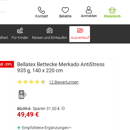
Anmelden
Kontakt
Beliebte
Warenkorb
dheit
Für Kinder
Reisen und Einkaufen
Ausverkauf
Bellatex Bettecke Merkado AntiStress
tt -39%
935 g, 140 x 220 cm
12 Bewertungen
80,99 €
Sparen 31,50 €
49,49 €
Empfohlene Ergänzungen