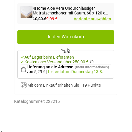
4Home Aloe Vera Undurchlässiger
Matratzenschoner mit Saum, 60 x 120 cm
+ 15 cm
10,99 €
9,99 €
Variante auswählen
In den Warenkorb
Auf Lager beim Lieferanten
Kostenloser Versand über 250,00 €
Lieferung an die Adresse
(mehr Informationen)
von 5,29 €
|
Lieferdatum
Donnerstag 13.8.
Mit dem Einkauf erhalten Sie
119 Punkte
Katalognummer:
227215