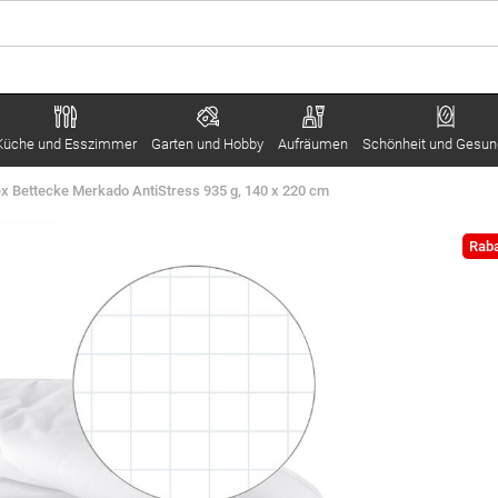
Küche und Esszimmer
Garten und Hobby
Aufräumen
Schönheit und Gesun
ex Bettecke Merkado AntiStress 935 g, 140 x 220 cm
Raba