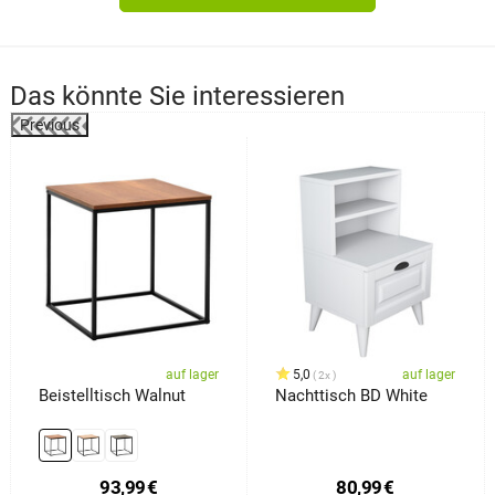
Das könnte Sie interessieren
Previous
%
auf lager
5,0
auf lager
2x
Beistelltisch Walnut
Nachttisch BD White
93,99
€
80,99
€