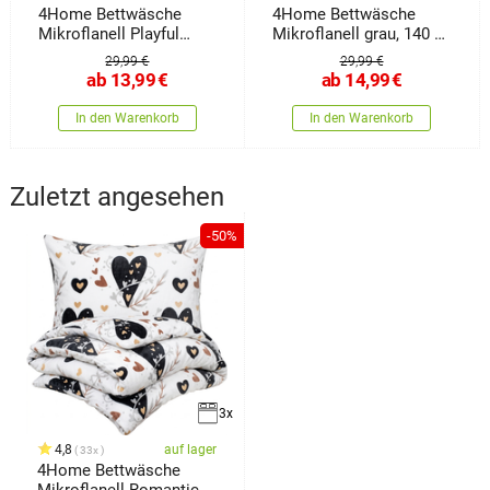
4Home Bettwäsche
4Home Bettwäsche
Mikroflanell Playful
Mikroflanell grau, 140 x
Paws,
200
29,99 €
29,99 €
ab
13,99
€
ab
14,99
€
In den Warenkorb
In den Warenkorb
Zuletzt angesehen
-50%
3x
4,8
auf lager
33x
4Home Bettwäsche