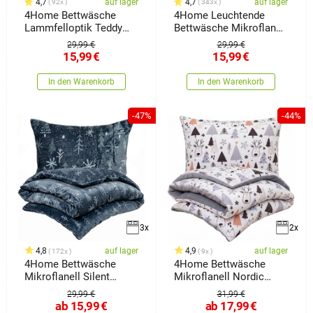
4,7
auf lager
4,7
auf lager
92x
343x
4Home Bettwäsche
4Home Leuchtende
Lammfelloptik Teddy
Bettwäsche Mikroflanell
grau, 140 x 200 cm, 70 x
Fairytale, 140 x 200 cm,
29,99 €
29,99 €
90 cm
70 x 90 cm
15,99
€
15,99
€
In den Warenkorb
In den Warenkorb
-47%
-44%
3x
2x
4,8
auf lager
4,9
auf lager
172x
9x
4Home Bettwäsche
4Home Bettwäsche
Mikroflanell Silent
Mikroflanell Nordic
Night,
forest
29,99 €
31,99 €
ab
15,99
€
ab
17,99
€