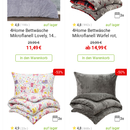
3x
4,8
auf lager
4,8
auf lager
198x
992x
4Home Bettwäsche
4Home Bettwäsche
Mikroflanell Lovely, 140
Mikroflanell Würfel rot,
x 200 cm, 70 x 90 cm
29,99 €
29,99 €
11,49
€
ab
14,99
€
In den Warenkorb
In den Warenkorb
-53%
-50%
3x
3x
4,9
auf lager
4,8
auf lager
23x
668x