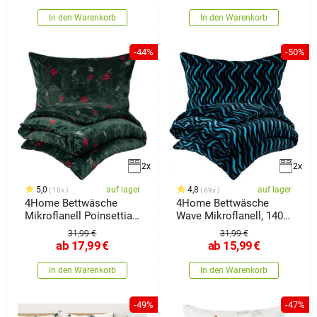
In den Warenkorb
In den Warenkorb
-44%
-50%
2x
2x
5,0
auf lager
4,8
auf lager
10x
69x
4Home Bettwäsche
4Home Bettwäsche
Mikroflanell Poinsettia,
Wave Mikroflanell, 140 x
140
220 cm,
31,99 €
31,99 €
ab
17,99
€
ab
15,99
€
In den Warenkorb
In den Warenkorb
-49%
-47%