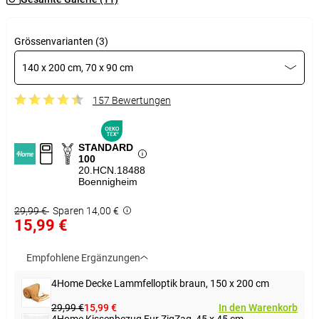
Grössenvarianten (3)
140 x 200 cm, 70 x 90 cm
157 Bewertungen
STANDARD
100
20.HCN.18488
Boennigheim
29,99 €
Sparen 14,00 €
15,99 €
Empfohlene Ergänzungen
4Home Decke Lammfelloptik braun, 150 x 200 cm
29,99 €
15,99 €
In den Warenkorb
4Home Kissenbezug Fur ZigZag, 45 x 45 cm