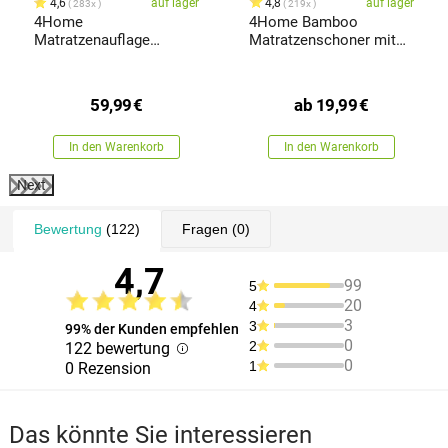
4,6
auf lager
4,8
auf lager
283x
219x
4Home
4Home Bamboo
Matratzenauflage
Matratzenschoner mit
Bamboo 5-Zonen, 90 x
Gummi
200 cm
59,99
€
ab
19,99
€
In den Warenkorb
In den Warenkorb
Next
Bewertung
(122)
Fragen
(0)
4,7
99
5
20
4
3
3
99% der Kunden empfehlen
0
2
122 bewertung
0
1
0 Rezension
Das könnte Sie interessieren