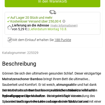
In den Warenkorb
Auf Lager 20 Stück und mehr
Kostenloser Versand über 250,00 €
Lieferung an die Adresse
(mehr Informationen)
von 5,29 €
|
Lieferdatum
Montag 10.8.
Mit dem Einkauf erhalten Sie
188 Punkte
Katalognummer:
225329
Beschreibung
Gönnen Sie sich den ultimativen gesunden Schlaf. Dieser einzigartige
Matratzenschoner Bamboo
bringt Ihrem Bett die ultimative
Sauberkeit und Komfort. Er ist weich,
atmungsaktiv
und hat dank
seines Gehalts an
Der Matratzenschoner hat einen
Bambusfasern
praktischen Saum zur einfachen
natürliche
antibakterielle und
hypoallergene
Befestigung an der Matratze
Eigenschaften. Die regelmäßige Verwendung des
- es ist so einfach wie ein
Schoners
Spannbetttuch zu verwenden und eignet sich für Matratzen mit einer
verlängert die Lebensdauer deiner Matratze
und