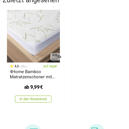
5x
4,6
auf lager
55x
4Home Bamboo
Matratzenschoner mit
Saum
ab
9,99
€
In den Warenkorb