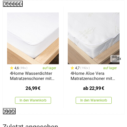
Previous
2x
4,6
auf lager
4,7
auf lager
99x
192x
4Home Wasserdichter
4Home Aloe Vera
Matratzenschoner mit
Matratzenschoner mit
Saum Harmony, 180 x
Gummi
26,99
€
ab
22,99
€
200 cm
In den Warenkorb
In den Warenkorb
Next
Zuletzt angesehen