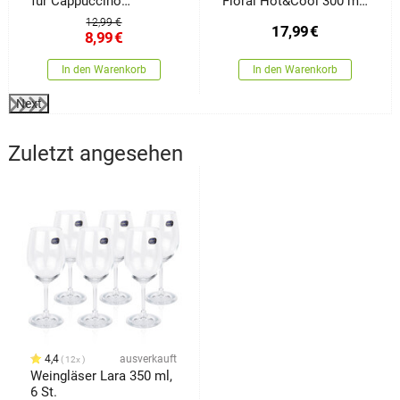
für Cappuccino
Floral Hot&Cool 300 ml,
Hot&Cool 280 ml, 2
2 Stück
12,99 €
17,99
€
Stück
8,99
€
In den Warenkorb
In den Warenkorb
Next
Zuletzt angesehen
4,4
ausverkauft
12x
Weingläser Lara 350 ml,
6 St.