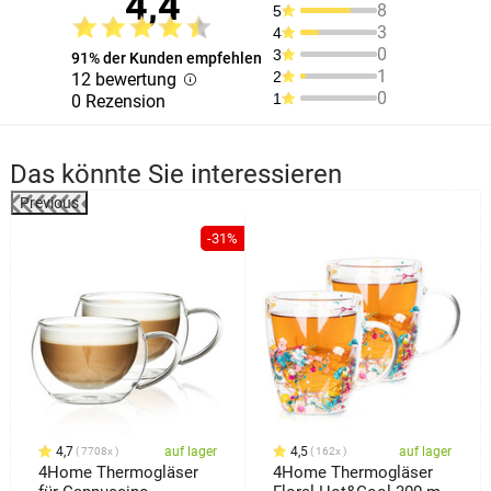
4,4
8
5
3
4
0
3
91% der Kunden empfehlen
1
2
12 bewertung
0
1
0 Rezension
Das könnte Sie interessieren
Previous
%
-31%
4,7
auf lager
4,5
auf lager
7708x
162x
4Home Thermogläser
4Home Thermogläser