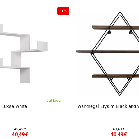
-18%
auf lager
 Luksa White
Wandregal Erysim Black and 
49,49 €
49,49 €
40,49
€
40,49
€