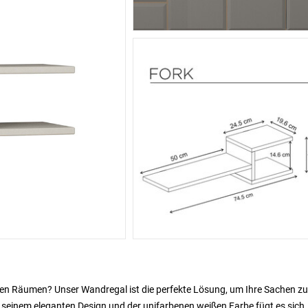
en Räumen? Unser Wandregal ist die perfekte Lösung, um Ihre Sachen zu
seinem eleganten Design und der unifarbenen weißen Farbe fügt es sich