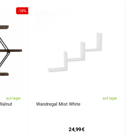
-18%
auf lager
auf lager
Walnut
Wandregal Mist White
W
24,99
€