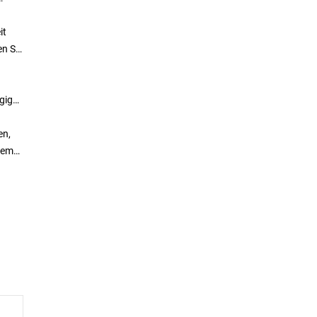
it
en Sie
ügigen
en,
inem