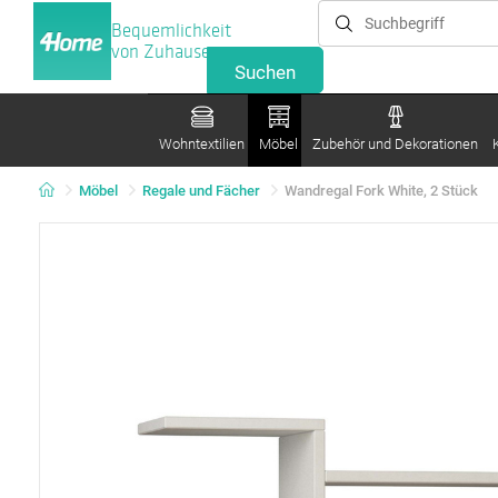
Bequemlichkeit
von Zuhause
Wohntextilien
Möbel
Zubehör und Dekorationen
Möbel
Regale und Fächer
Wandregal Fork White, 2 Stück