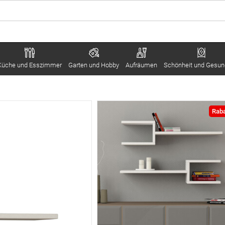
Küche und Esszimmer
Garten und Hobby
Aufräumen
Schönheit und Gesun
Raba