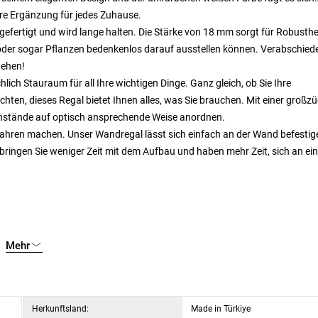
bare Ergänzung für jedes Zuhause.
fertigt und wird lange halten. Die Stärke von 18 mm sorgt für Robusthe
el oder sogar Pflanzen bedenkenlos darauf ausstellen können. Verabschied
tehen!
ich Stauraum für all Ihre wichtigen Dinge. Ganz gleich, ob Sie Ihre
en, dieses Regal bietet Ihnen alles, was Sie brauchen. Mit einer großz
enstände auf optisch ansprechende Weise anordnen.
fahren machen. Unser Wandregal lässt sich einfach an der Wand befestig
rbringen Sie weniger Zeit mit dem Aufbau und haben mehr Zeit, sich an e
Mehr
Herkunftsland:
Made in Türkiye