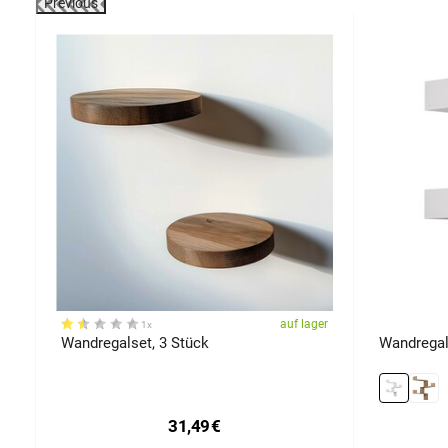
Previous
-28%
er
auf lager
1x
Wandregalset, 3 Stück
Wandregal
31,49
€