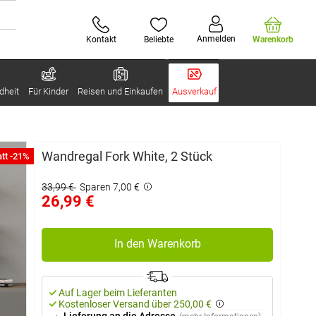
Anmelden
Kontakt
Beliebte
Warenkorb
dheit
Für Kinder
Reisen und Einkaufen
Ausverkauf
Wandregal Fork White, 2 Stück
tt -21%
33,99 €
Sparen 7,00 €
26,99 €
In den Warenkorb
Auf Lager beim Lieferanten
Kostenloser Versand über 250,00 €