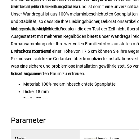
nahtlos in jeden Einrichtungsstil ein und ist somit eine unverzicht
Unerreichte Haltbarkeit und Qualität
Unser Wandregal ist aus 100% melaminbeschichteten Spanplatten ge
und Stabilität, so dass Sie Ihre Lieblingsbücher, Dekorationsartik
sich von fadenscheinigen Regalen, die den Test der Zeit nicht übers
Unbegrenzte Möglichkeiten
Ausgestattet mit mehreren Regalböden bietet unser Wandregal reichl
Romansammlung oder Ihre wertvollen Familienfotos ausstellen möcht
Breite von 75 cm und einer Höhe von 17,5 cm können Sie Ihre Geg
Einfach zu montieren
Sie müssen sich keine Gedanken über komplizierte Installationsver
was eine sichere und problemlose Installation gewährleistet. So ve
schön organisierten Raum zu erfreuen.
Spezifikationen:
Material: 100% melaminbeschichtete Spanplatte
Dicke: 18 mm
Breite: 75 cm
Höhe: 17,5 cm
Tiefe: 22 cm (2 Stück)
Parameter
Farbe: Weiß
Marke:
Hanah Home