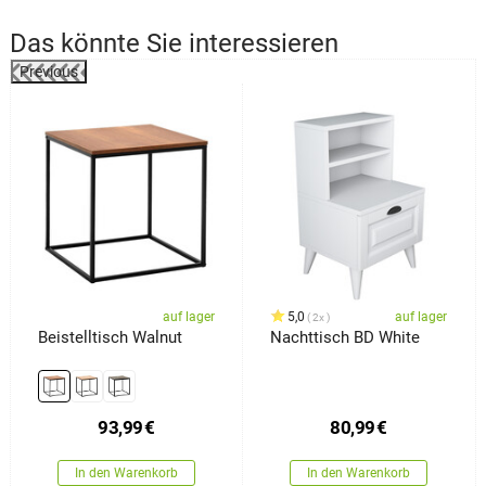
Das könnte Sie interessieren
Previous
%
auf lager
5,0
auf lager
2x
Beistelltisch Walnut
Nachttisch BD White
93,99
€
80,99
€
In den Warenkorb
In den Warenkorb