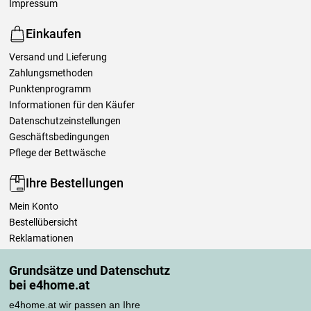
Impressum
Einkaufen
Versand und Lieferung
Zahlungsmethoden
Punktenprogramm
Informationen für den Käufer
Datenschutzeinstellungen
Geschäftsbedingungen
Pflege der Bettwäsche
Ihre Bestellungen
Mein Konto
Bestellübersicht
Reklamationen
Widerrufsbelehrung
Grundsätze und Datenschutz
Einfach mehr wissen
bei e4home.at
Richtlinien zur Verarbeitung von Bewertungen
e4home.at wir passen an Ihre