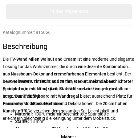
In den Warenkorb
Katalognummer:
815066
Beschreibung
Die
TV-Wand Milen Walnut and Cream
ist eine moderne und elegante
Lösung für das Wohnzimmer, die durch eine dezente
Kombination
aus Nussbaum-Dekor und cremefarbenen Elementen
besticht. Der
helle Kontrast wirkt leicht und zeitlos, wodurch sich das Set
Das Set besteht zu
100 %
aus
18 mm
starker,
melaminbeschichteter
problemlos in moderne, skandinavische sowie klassisch gestaltete
Spanplatte
, die für Festigkeit, Stabilität und eine lange Lebensdauer
Innenräume einfügt.
sorgt. Das
TV-Lowboard mit Wandregal
bietet ausreichend Platz für
Fernseher, Multimedia-Geräte und Dekorationen. Die
Parameter und Spezifikationen:
20 cm hohen
Kunststofffüße
verleihen dem gesamten Set Leichtigkeit und
Material:
100 % melaminbeschichtete Spanplatte
erleichtern gleichzeitig die Reinigung unter dem Möbelstück.
Stärke:
18 mm
Abmessungen des TV-Lowboards:
180 × 40 × 35 cm
Abmessungen des Wandregals:
180 × 48,6 × 20 cm
Mehr