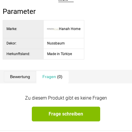
Höhe der Beine:
20 cm
Parameter
Farbe:
Nussbaum / Creme
Marke:
Hanah Home
Dekor:
Nussbaum
Herkunftsland:
Made in Türkiye
Bewertung
Fragen
(0)
Zu diesem Produkt gibt es keine Fragen
Frage schreiben