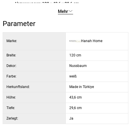
Abmessungen:
120 × 43,6 × 29,6 cm
Farbe:
Weiß und Nussbaum
Mehr
Parameter
Marke:
Hanah Home
Breite:
120 cm
Dekor:
Nussbaum
Farbe:
weiß
Herkunftsland:
Made in Türkiye
Höhe:
43,6 cm
Tiefe:
29,6 cm
Zerlegt:
Ja