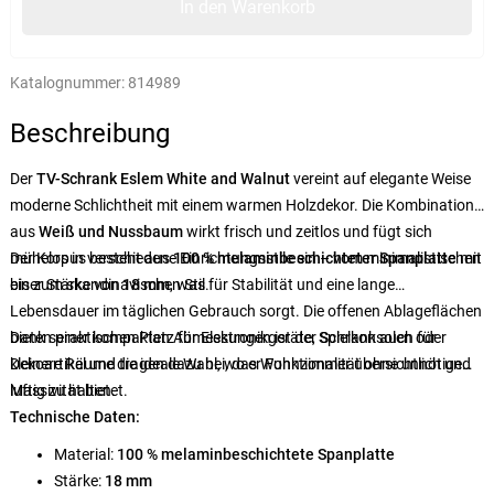
In den Warenkorb
Katalognummer:
814989
Beschreibung
Der
TV-Schrank Eslem White and Walnut
vereint auf elegante Weise
moderne Schlichtheit mit einem warmen Holzdekor. Die Kombination
aus
Weiß und Nussbaum
wirkt frisch und zeitlos und fügt sich
mühelos in verschiedene Einrichtungsstile ein – vom minimalistischen
Der Korpus besteht aus
100 % melaminbeschichteter Spanplatte
mit
bis zum skandinavischen Stil.
einer Stärke von
18 mm
, was für Stabilität und eine lange
Lebensdauer im täglichen Gebrauch sorgt. Die offenen Ablageflächen
bieten praktischen Platz für Elektronikgeräte, Spielkonsolen oder
Dank seiner kompakten Abmessungen ist der Schrank auch für
Dekoartikel und tragen dazu bei, das Wohnzimmer übersichtlich und
kleinere Räume die ideale Wahl, wo er Funktionalität ohne unnötige
luftig zu halten.
Massivität bietet.
Technische Daten:
Material:
100 % melaminbeschichtete Spanplatte
Stärke:
18 mm