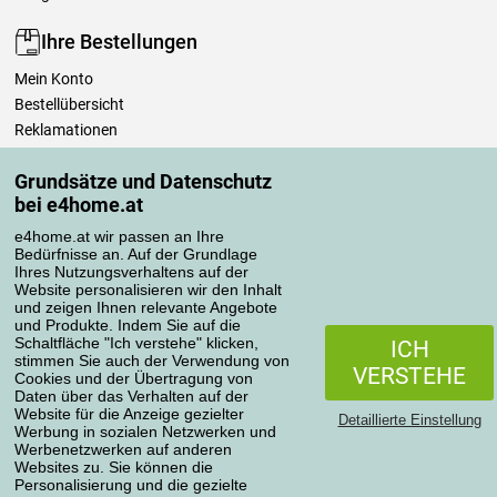
Ihre Bestellungen
Mein Konto
Bestellübersicht
Reklamationen
Widerrufsbelehrung
Grundsätze und Datenschutz
Einfach mehr wissen
bei e4home.at
Richtlinien zur Verarbeitung von Bewertungen
e4home.at wir passen an Ihre
Bedürfnisse an. Auf der Grundlage
Transportarten
Ihres Nutzungsverhaltens auf der
Website personalisieren wir den Inhalt
und zeigen Ihnen relevante Angebote
und Produkte. Indem Sie auf die
Zahlungsmethoden
Schaltfläche "Ich verstehe" klicken,
ICH
stimmen Sie auch der Verwendung von
VERSTEHE
Cookies und der Übertragung von
Daten über das Verhalten auf der
Website für die Anzeige gezielter
Detaillierte Einstellung
Werbung in sozialen Netzwerken und
Werbenetzwerken auf anderen
Websites zu. Sie können die
Personalisierung und die gezielte