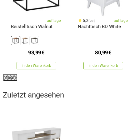
auf lager
5,0
auf lager
2x
Beistelltisch Walnut
Nachttisch BD White
93,99
€
80,99
€
In den Warenkorb
In den Warenkorb
Next
Zuletzt angesehen