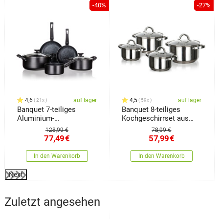
-40%
-27%
4,6
auf lager
4,5
auf lager
21x
59x
Banquet 7-teiliges
Banquet 8-teiliges
Aluminium-
Kochgeschirrset aus
Kochgeschirr-Set, Black
Edelstahl Swing
128,99 €
78,99 €
Stone
77,49
€
57,99
€
In den Warenkorb
In den Warenkorb
Next
Zuletzt angesehen