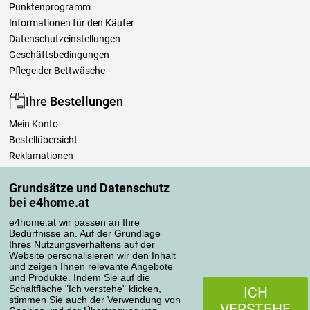
Punktenprogramm
Informationen für den Käufer
Datenschutzeinstellungen
Geschäftsbedingungen
Pflege der Bettwäsche
Ihre Bestellungen
Mein Konto
Bestellübersicht
Reklamationen
Widerrufsbelehrung
Grundsätze und Datenschutz
Einfach mehr wissen
bei e4home.at
Richtlinien zur Verarbeitung von Bewertungen
e4home.at wir passen an Ihre
Bedürfnisse an. Auf der Grundlage
Transportarten
Ihres Nutzungsverhaltens auf der
Website personalisieren wir den Inhalt
und zeigen Ihnen relevante Angebote
und Produkte. Indem Sie auf die
Zahlungsmethoden
Schaltfläche "Ich verstehe" klicken,
ICH
stimmen Sie auch der Verwendung von
VERSTEHE