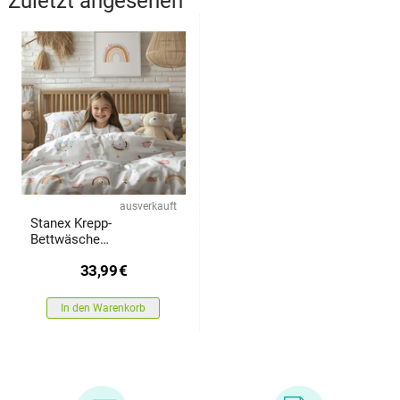
Zuletzt angesehen
ausverkauft
Stanex Krepp-
Bettwäsche
Regenbogen, 140 x 200
33,99
€
cm, 70 x 90 cm
In den Warenkorb