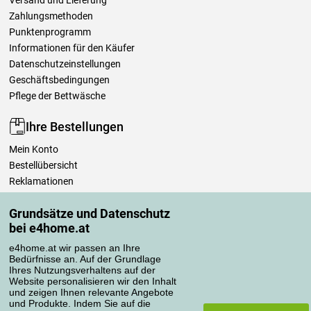
Versand und Lieferung
Zahlungsmethoden
Punktenprogramm
Informationen für den Käufer
Datenschutzeinstellungen
Geschäftsbedingungen
Pflege der Bettwäsche
Ihre Bestellungen
Mein Konto
Bestellübersicht
Reklamationen
Widerrufsbelehrung
Grundsätze und Datenschutz
Einfach mehr wissen
bei e4home.at
Richtlinien zur Verarbeitung von Bewertungen
e4home.at wir passen an Ihre
Bedürfnisse an. Auf der Grundlage
Transportarten
Ihres Nutzungsverhaltens auf der
Website personalisieren wir den Inhalt
und zeigen Ihnen relevante Angebote
und Produkte. Indem Sie auf die