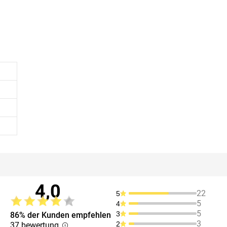
4,0
22
5
5
4
5
3
86% der Kunden empfehlen
3
2
37 bewertung