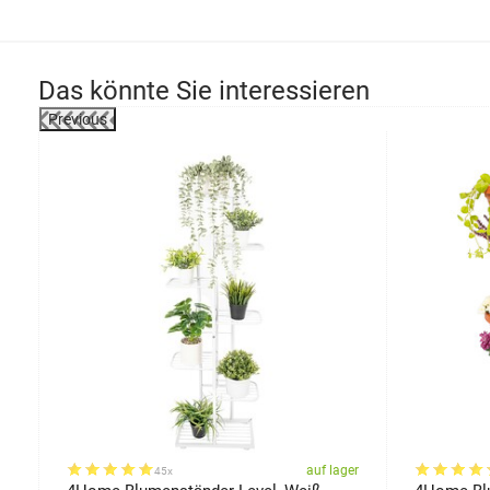
Das könnte Sie interessieren
Previous
-32%
er
auf lager
45x