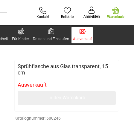
Anmelden
Kontakt
Beliebte
Warenkorb
dheit
Für Kinder
Reisen und Einkaufen
Ausverkauf
Sprühflasche aus Glas transparent, 15
cm
Ausverkauft
In den Warenkorb
Katalognummer:
680246