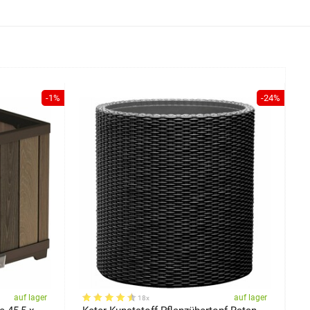
-1%
-24%
auf lager
auf lager
18x