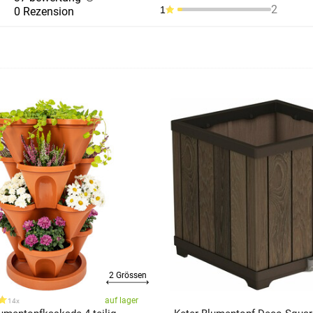
2
1
0 Rezension
2 Grössen
auf lager
14x