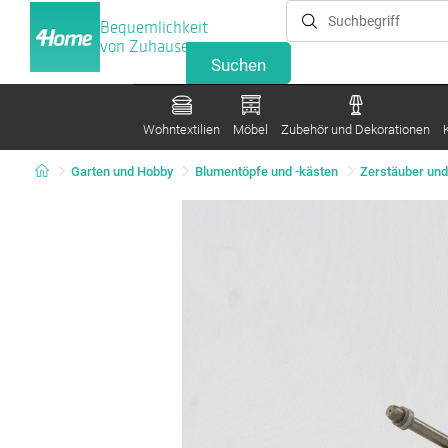
Bequemlichkeit
von Zuhause
Wohntextilien
Möbel
Zubehör und Dekorationen
Garten und Hobby
Blumentöpfe und -kästen
Zerstäuber un