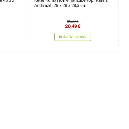
 45,5 x
Keter Kunststoff-Pflanzübertopf Ratan,
S
Anthrazit, 28 x 28 x 28,3 cm
T
26,99 €
20,49
€
In den Warenkorb