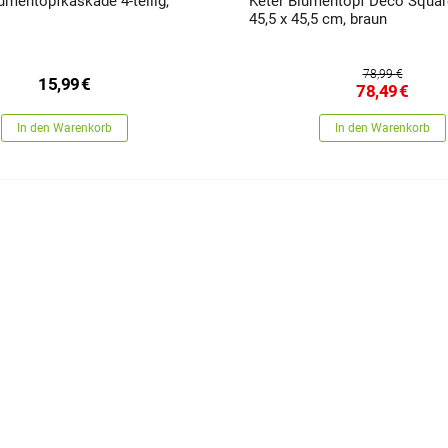
mentopfkaskade 4-teilig,
Keter Blumentopf Deco Square
45,5 x 45,5 cm, braun
78,99 €
15,99
€
78,49
€
In den Warenkorb
In den Warenkorb