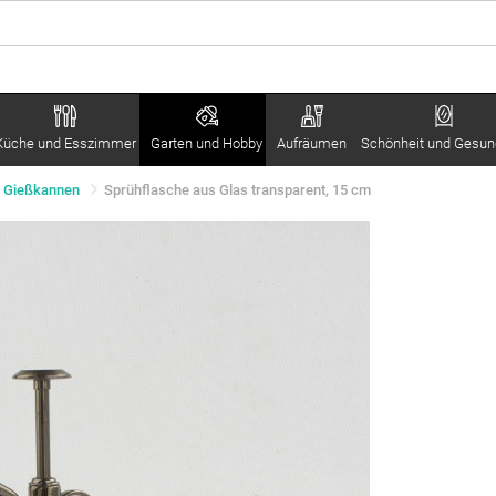
Küche und Esszimmer
Garten und Hobby
Aufräumen
Schönheit und Gesun
d Gießkannen
Sprühflasche aus Glas transparent, 15 cm