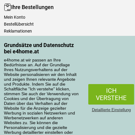
Ihre Bestellungen
Mein Konto
Bestellübersicht
Reklamationen
Widerrufsbelehrung
Grundsätze und Datenschutz
Einfach mehr wissen
bei e4home.at
Richtlinien zur Verarbeitung von Bewertungen
e4home.at wir passen an Ihre
Bedürfnisse an. Auf der Grundlage
Transportarten
Ihres Nutzungsverhaltens auf der
Website personalisieren wir den Inhalt
und zeigen Ihnen relevante Angebote
und Produkte. Indem Sie auf die
Zahlungsmethoden
Schaltfläche "Ich verstehe" klicken,
ICH
stimmen Sie auch der Verwendung von
VERSTEHE
Cookies und der Übertragung von
Daten über das Verhalten auf der
Website für die Anzeige gezielter
Detaillierte Einstellung
Werbung in sozialen Netzwerken und
Werbenetzwerken auf anderen
Websites zu. Sie können die
Personalisierung und die gezielte
Werbung detaillierter einstellen oder
Datenschutzerklärung