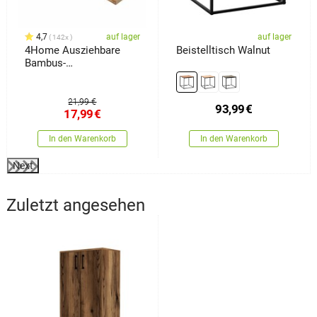
4,7
auf lager
auf lager
142x
4Home Ausziehbare
Beistelltisch Walnut
Bambus-
Badewannenablage
Royal
21,99 €
93,99
€
17,99
€
In den Warenkorb
In den Warenkorb
Next
Zuletzt angesehen