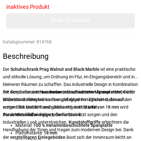
inaktives Produkt
In den Warenkorb
Katalognummer:
814768
Beschreibung
Der
Schuhschrank Prag Walnut and Black Marble
ist eine praktische
und stilvolle Lösung, um Ordnung im Flur, im Eingangsbereich und in
kleineren Räumen zu schaffen. Das industrielle Design in Kombination
mit dem Dekor aus
Der Korpus besteht aus
Nussbaum
melaminbeschichteten Spanplatten
und
schwarzem Marmor
verleiht dem
, die für
Möbelstück einen markanten und eleganten Charakter, der auf den
Widerstandsfähigkeit und Langlebigkeit im täglichen Gebrauch
ersten Blick besticht und gleichzeitig zeitlos wirkt.
sorgen. Die stabile Konstruktion mit einer
Stärke von 18 mm
wird
durch
Parameter und wichtige Informationen:
Metallfüße
ergänzt, die für Stabilität sorgen und den
industriellen Look unterstreichen.
Kunststoffgriffe
erleichtern die
Material:
100 % melaminbeschichtete Spanplatte
Handhabung der Türen und tragen zum modernen Design bei. Dank
Plattenstärke:
18 mm
der
verstellbaren Einlegeböden
lässt sich der Innenraum leicht an
Beine:
Metall