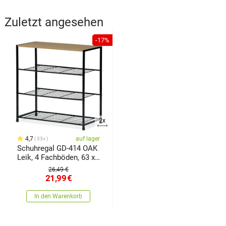
Zuletzt angesehen
-17%
2x
4,7
auf lager
33x
Schuhregal GD-414 OAK
Leik, 4 Fachböden, 63 x
30 x 63,5 cm
26,49 €
21,99
€
In den Warenkorb