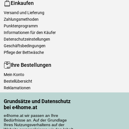
Einkaufen
Versand und Lieferung
Zahlungsmethoden
Punktenprogramm
Informationen für den Käufer
Datenschutzeinstellungen
Geschäftsbedingungen
Pflege der Bettwäsche
Ihre Bestellungen
Mein Konto
Bestellübersicht
Reklamationen
Widerrufsbelehrung
Grundsätze und Datenschutz
Einfach mehr wissen
bei e4home.at
Richtlinien zur Verarbeitung von Bewertungen
e4home.at wir passen an Ihre
Bedürfnisse an. Auf der Grundlage
Transportarten
Ihres Nutzungsverhaltens auf der