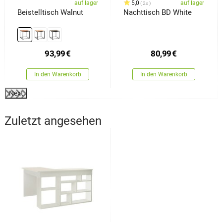
auf lager
5,0
auf lager
2x
Beistelltisch Walnut
Nachttisch BD White
93,99
€
80,99
€
In den Warenkorb
In den Warenkorb
Next
Zuletzt angesehen