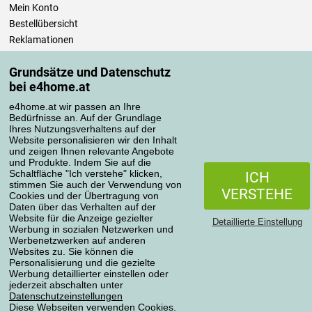
Mein Konto
Bestellübersicht
Reklamationen
Widerrufsbelehrung
Grundsätze und Datenschutz
Einfach mehr wissen
bei e4home.at
Richtlinien zur Verarbeitung von Bewertungen
e4home.at wir passen an Ihre
Bedürfnisse an. Auf der Grundlage
Transportarten
Ihres Nutzungsverhaltens auf der
Website personalisieren wir den Inhalt
und zeigen Ihnen relevante Angebote
und Produkte. Indem Sie auf die
Zahlungsmethoden
Schaltfläche "Ich verstehe" klicken,
ICH
stimmen Sie auch der Verwendung von
VERSTEHE
Cookies und der Übertragung von
Daten über das Verhalten auf der
Website für die Anzeige gezielter
Detaillierte Einstellung
Werbung in sozialen Netzwerken und
Werbenetzwerken auf anderen
Websites zu. Sie können die
Personalisierung und die gezielte
Werbung detaillierter einstellen oder
Datenschutzerklärung
jederzeit abschalten unter
Datenschutzeinstellungen
Diese Webseiten verwenden Cookies.