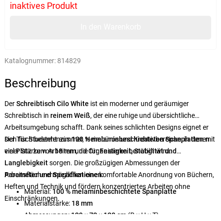
inaktives Produkt
In den Warenkorb
Katalognummer:
814829
Beschreibung
Der
Schreibtisch Cilo White
ist ein moderner und geräumiger
Schreibtisch in
reinem Weiß
, der eine ruhige und übersichtliche
Arbeitsumgebung schafft. Dank seines schlichten Designs eignet er
sich für Studentenzimmer, Heimbüros und Kreativbereiche, in denen
Der Tisch besteht aus
100 % melaminbeschichteten Spanplatten
mit
viel Platz zum Arbeiten und Organisieren benötigt wird.
einer Stärke von
18 mm
, die für
Festigkeit, Stabilität und
Langlebigkeit
sorgen. Die großzügigen Abmessungen der
Arbeitsfläche ermöglichen eine komfortable Anordnung von Büchern,
Parameter und Spezifikationen:
Heften und Technik und fördern konzentriertes Arbeiten ohne
Material:
100 % melaminbeschichtete Spanplatte
Einschränkungen.
Materialstärke:
18 mm
Abmessungen:
129 × 72 × 120 cm
(B × H × T)