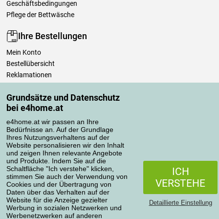
Geschäftsbedingungen
Pflege der Bettwäsche
Ihre Bestellungen
Mein Konto
Bestellübersicht
Reklamationen
Widerrufsbelehrung
Grundsätze und Datenschutz
Einfach mehr wissen
bei e4home.at
Richtlinien zur Verarbeitung von Bewertungen
e4home.at wir passen an Ihre
Bedürfnisse an. Auf der Grundlage
Transportarten
Ihres Nutzungsverhaltens auf der
Website personalisieren wir den Inhalt
und zeigen Ihnen relevante Angebote
und Produkte. Indem Sie auf die
Zahlungsmethoden
Schaltfläche "Ich verstehe" klicken,
ICH
stimmen Sie auch der Verwendung von
VERSTEHE
Cookies und der Übertragung von
Daten über das Verhalten auf der
Website für die Anzeige gezielter
Detaillierte Einstellung
Werbung in sozialen Netzwerken und
Werbenetzwerken auf anderen