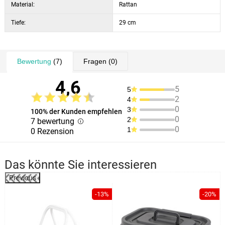
Material:
Rattan
Tiefe:
29 cm
Bewertung
(7)
Fragen
(0)
4,6
5
5
2
4
0
3
100% der Kunden empfehlen
0
2
7 bewertung
0
1
0 Rezension
Das könnte Sie interessieren
Previous
%
-13%
-20%