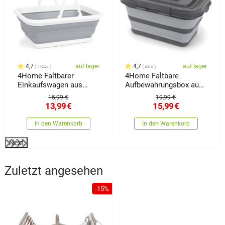
4,7
auf lager
4,7
auf lager
134x
46x
4Home Faltbarer
4Home Faltbare
Einkaufswagen aus
Aufbewahrungsbox aus
Silikon Clean
Silikon mit Deckel
15,99 €
19,99 €
Storage
13,99
€
15,99
€
In den Warenkorb
In den Warenkorb
Next
Zuletzt angesehen
-15%