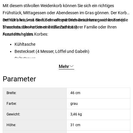
Mit diesem stilvollen Weidenkorb können Sie sich ein richtiges
Frühstück, Mittagessen oder Abendessen im Gras gönnen. Der Korb
enthält alles, was Sie für ein entspanntes Beisammensein im Freien
Der Korb wird mit einer Schnalle mit Drehverschluss geschlossen (die
brauchen. Sie werden eine tolle Zeit mit Ihrer Familie oder Ihren
Thermotasche hat einen Reißverschluss).
Freunden haben.
Ausstattung des Korbes:
Kühltasche
Besteckset (4 Messer, Löffel und Gabeln)
Salzstreuer
Pfefferstreuer
Mehr
Flaschenöffner
Parameter
4x Keramikteller mit einem Durchmesser von 18 cm
4x Weingläser mit einem Volumen von 100 ml
Breite:
46 cm
Farbe:
grau
Gewicht:
3,46 kg
Höhe:
31 cm