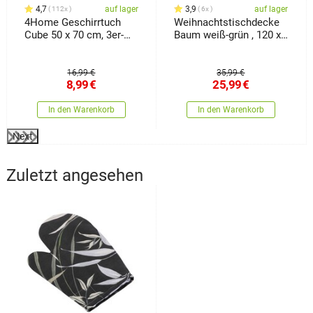
4,7
auf lager
3,9
auf lager
112x
6x
4Home Geschirrtuch
Weihnachtstischdecke
Cube 50 x 70 cm, 3er-
Baum weiß-grün , 120 x
Set
140 cm
16,99 €
35,99 €
8,99
€
25,99
€
In den Warenkorb
In den Warenkorb
Next
Zuletzt angesehen