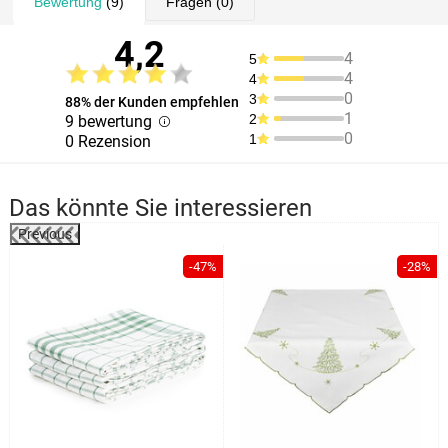
Bewertung
(9)
Fragen
(0)
4,2
4
5
4
4
0
3
88% der Kunden empfehlen
1
2
9 bewertung
0
1
0 Rezension
Das könnte Sie interessieren
Previous
%
-47%
-28%