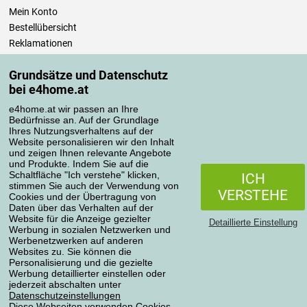
Mein Konto
Bestellübersicht
Reklamationen
Widerrufsbelehrung
Grundsätze und Datenschutz
Einfach mehr wissen
bei e4home.at
Richtlinien zur Verarbeitung von Bewertungen
e4home.at wir passen an Ihre
Bedürfnisse an. Auf der Grundlage
Transportarten
Ihres Nutzungsverhaltens auf der
Website personalisieren wir den Inhalt
und zeigen Ihnen relevante Angebote
und Produkte. Indem Sie auf die
Zahlungsmethoden
Schaltfläche "Ich verstehe" klicken,
ICH
stimmen Sie auch der Verwendung von
VERSTEHE
Cookies und der Übertragung von
Daten über das Verhalten auf der
Website für die Anzeige gezielter
Detaillierte Einstellung
Werbung in sozialen Netzwerken und
Werbenetzwerken auf anderen
Websites zu. Sie können die
Personalisierung und die gezielte
Werbung detaillierter einstellen oder
Datenschutzerklärung
jederzeit abschalten unter
Datenschutzeinstellungen
Diese Webseiten verwenden Cookies.